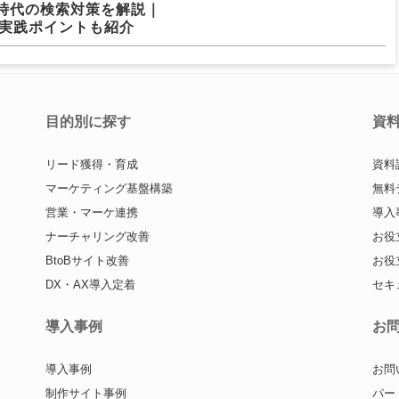
I時代の検索対策を解説｜
と実践ポイントも紹介
目的別に探す
資
リード獲得・育成
資料
マーケティング基盤構築
無料
営業・マーケ連携
導入
ナーチャリング改善
お役
BtoBサイト改善
お役
DX・AX導入定着
セキ
導入事例
お
導入事例
お問
制作サイト事例
パー