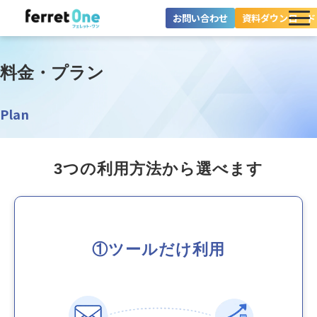
お問い合わせ
資料ダウンロード
ferret Oneとは？
料金・プラン
ツール・機能一覧
Plan
目的別に探す
導入事例
3つの利用方法から選べます
料金プラン
セミナー
①ツールだけ利用
お役立ち情報