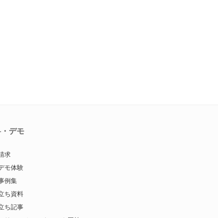
料・デモ
請求
デモ体験
事例集
立ち資料
立ち記事