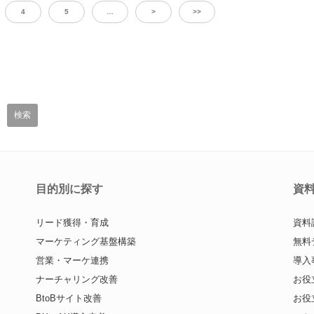
4
5
…
>
>>
目的別に探す
資
リード獲得・育成
資料
マーケティング基盤構築
無料
営業・マーケ連携
導入
ナーチャリング改善
お役
BtoBサイト改善
お役