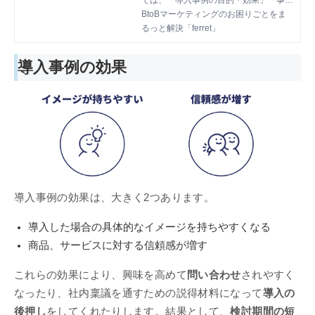
では、「導入事例の目的・効果」「事例
記事の作り方」といった基本的な部分か
BtoBマーケティングのお困りごとをま
ら「社内や顧客の協力を得られない」と
るっと解決「ferret」
いった、よくある悩みに対する解決策も
網羅しております。
導入事例の効果
導入事例の効果は、大きく2つあります。
導入した場合の具体的なイメージを持ちやすくなる
商品、サービスに対する信頼感が増す
これらの効果により、興味を高めて
問い合わせ
されやすく
なったり、社内稟議を通すための説得材料になって
導入の
後押し
をしてくれたりします。結果として、
検討期間の短