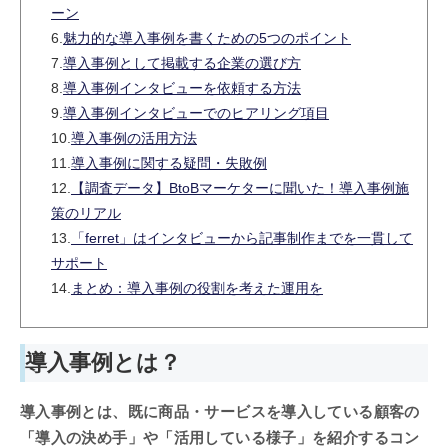
ーン
6.
魅力的な導入事例を書くための5つのポイント
7.
導入事例として掲載する企業の選び方
8.
導入事例インタビューを依頼する方法
9.
導入事例インタビューでのヒアリング項目
10.
導入事例の活用方法
11.
導入事例に関する疑問・失敗例
12.
【調査データ】BtoBマーケターに聞いた！導入事例施
策のリアル
13.
「ferret」はインタビューから記事制作までを一貫して
サポート
14.
まとめ：導入事例の役割を考えた運用を
導入事例とは？
導入事例とは、既に商品・サービスを導入している顧客の
「導入の決め手」や「活用している様子」を紹介するコン