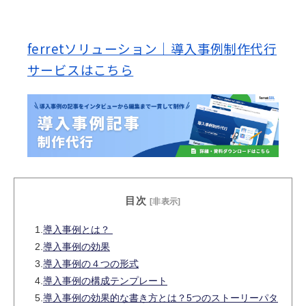
網羅しております。
ferretソリューション｜導入事例制作代行
サービスはこちら
目次
[非表示]
1.
導入事例とは？
2.
導入事例の効果
3.
導入事例の４つの形式
4.
導入事例の構成テンプレート
5.
導入事例の効果的な書き方とは？5つのストーリーパタ