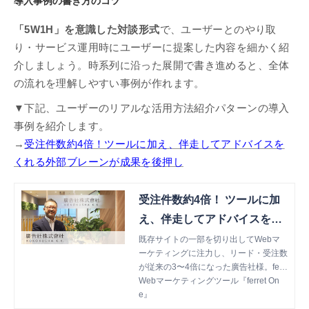
導入事例の書き方のコツ
「5W1H」を意識した対談形式
で、ユーザーとのやり取
り・サービス運用時にユーザーに提案した内容を細かく紹
介しましょう。時系列に沿った展開で書き進めると、全体
の流れを理解しやすい事例が作れます。
▼下記、ユーザーのリアルな活用方法紹介パターンの導入
事例を紹介します。
→
受注件数約4倍！ツールに加え、伴走してアドバイスを
くれる外部ブレーンが成果を後押し
受注件数約4倍！ ツールに加
え、伴走してアドバイスをく
れる外部ブレーンが成果を後
既存サイトの一部を切り出してWebマ
ーケティングに注力し、リード・受注数
押し
が従来の3〜4倍になった廣告社様。ferr
et One導入の経緯と現在の施策の状況に
Webマーケティングツール『ferret On
ついてお伺いしました。
e』