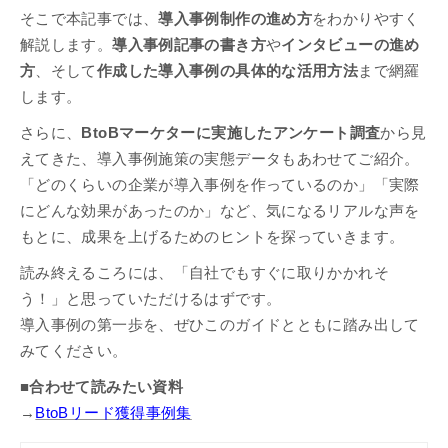
そこで本記事では、
導入事例制作の進め方
をわかりやすく
解説します。
導入事例記事の書き方
や
インタビューの進め
方
、そして
作成した導入事例の具体的な活用方法
まで網羅
します。
さらに、
BtoBマーケターに実施したアンケート調査
から見
えてきた、導入事例施策の実態データもあわせてご紹介。
「どのくらいの企業が導入事例を作っているのか」「実際
にどんな効果があったのか」など、気になるリアルな声を
もとに、成果を上げるためのヒントを探っていきます。
読み終えるころには、「自社でもすぐに取りかかれそ
う！」と思っていただけるはずです。
導入事例の第一歩を、ぜひこのガイドとともに踏み出して
みてください。
■合わせて読みたい資料
→
BtoBリード獲得事例集