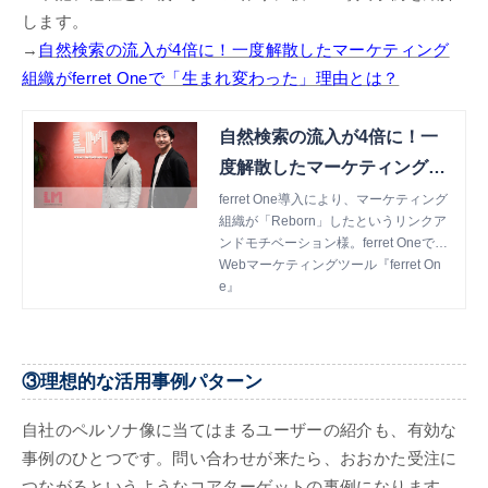
します。
→
自然検索の流入が4倍に！一度解散したマーケティング
組織がferret Oneで「生まれ変わった」理由とは？
自然検索の流入が4倍に！一
度解散したマーケティング組
織が「生まれ変わった」理由
ferret One導入により、マーケティング
組織が「Reborn」したというリンクア
とは？
ンドモチベーション様。ferret Oneで、
組織はどのように変化したのか？グルー
Webマーケティングツール『ferret On
プ全体のマーケティングを任されるよう
e』
になった、宇野さまと岩崎さまにお伺い
しました。
③理想的な活用事例パターン
自社のペルソナ像に当てはまるユーザーの紹介も、有効な
事例のひとつです。問い合わせが来たら、おおかた受注に
つながるというようなコアターゲットの事例になります。