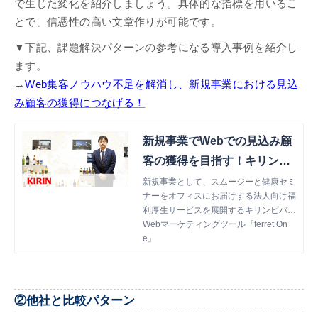
で生じた変化を紹介しましょう。具体的な指標を用いるこ
とで、信憑性の高い文章作りが可能です。
▼下記、課題解決パターンの参考になる導入事例を紹介し
ます。
→
Web集客ノウハウ不足を解消し、新規事業における見込
み顧客の獲得につなげる！
新規事業でWebでの見込み顧
客の獲得を目指す！キリンビ
バレッジ担当者インタビュー
新規事業として、スムージーと健康セミ
ナーをオフィスにお届けする法人向け福
｜ferret One（フェレット ワ
利厚生サービスを展開するキリンビバレ
ン）
ッジ株式会社さま。新規事業における見
Webマーケティングツール『ferret On
込み顧客獲得のため、ferret Oneを導入
e』
しました。今回はferret One導入前の課
題や導入の決め手、今後の取り組みをお
伺いします。
②他社と比較パターン