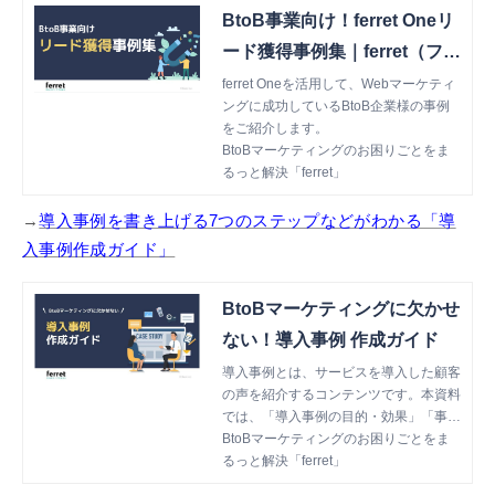
BtoB事業向け！ferret Oneリ
ード獲得事例集｜ferret（フェ
レット）
ferret Oneを活用して、Webマーケティ
ングに成功しているBtoB企業様の事例
をご紹介します。
BtoBマーケティングのお困りごとをま
るっと解決「ferret」
→
導入事例を書き上げる7つのステップなどがわかる「導
入事例作成ガイド」
BtoBマーケティングに欠かせ
ない！導入事例 作成ガイド
導入事例とは、サービスを導入した顧客
の声を紹介するコンテンツです。本資料
では、「導入事例の目的・効果」「事例
記事の作り方」といった基本的な部分か
BtoBマーケティングのお困りごとをま
ら「社内や顧客の協力を得られない」と
るっと解決「ferret」
いった、よくある悩みに対する解決策も