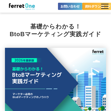
お問い合わせ
資料ダウンロード
ferret Oneとは？
基礎からわかる！
ツール・機能一覧
BtoBマーケティング実践ガイド
目的別に探す
導入事例
料金プラン
セミナー
お役立ち情報