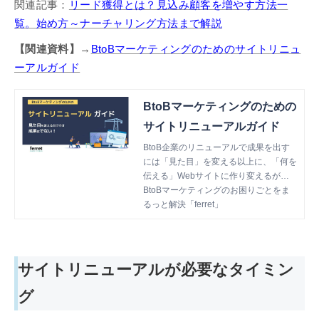
関連記事：
リード獲得とは？見込み顧客を増やす方法一
覧。始め方～ナーチャリング方法まで解説
【関連資料】
→
BtoBマーケティングのためのサイトリニュ
ーアルガイド
BtoBマーケティングのための
サイトリニューアルガイド
BtoB企業のリニューアルで成果を出す
には「見た目」を変える以上に、「何を
伝える」Webサイトに作り変えるが重
要なため、マーケティングの見直しも併
BtoBマーケティングのお困りごとをま
せて行うことが成功の秘訣です。BtoB
るっと解決「ferret」
のサイトリニューアルを成功に導くため
の重要なステップを時系列順に解説しま
す。
サイトリニューアルが必要なタイミン
グ