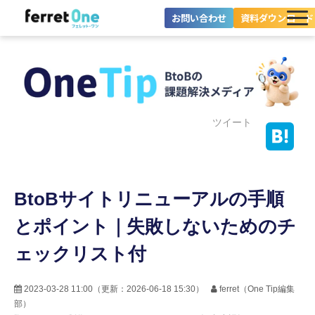
お問い合わせ
資料ダウンロード
ferret Oneとは？
ツール・機能一覧
目的別に探す
ツイート
導入事例
BtoBサイトリニューアルの手順
料金プラン
とポイント｜失敗しないためのチ
セミナー
ェックリスト付
お役立ち情報
2023-03-28 11:00
（更新：
2026-06-18 15:30
）
ferret（One Tip編集
部）