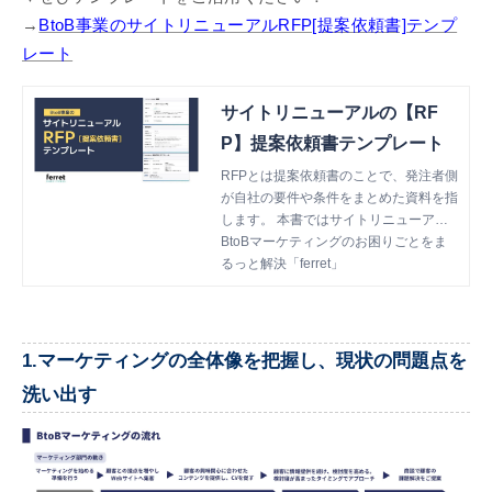
→
BtoB事業のサイトリニューアルRFP[提案依頼書]テンプ
レート
サイトリニューアルの【RF
P】提案依頼書テンプレート
RFPとは提案依頼書のことで、発注者側
が自社の要件や条件をまとめた資料を指
します。 本書ではサイトリニューアル
で使われるRFPをテンプレートとしてま
BtoBマーケティングのお困りごとをま
とめているので、新規サイトの立ち上げ
るっと解決「ferret」
やサイトリニューアルを依頼する際にご
活用いただけます。
1.マーケティングの全体像を把握し、現状の問題点を
洗い出す