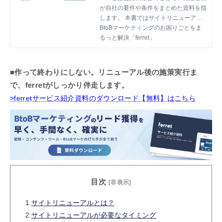
が自社の要件や条件をまとめた資料を指
します。 本書ではサイトリニューアル
で使われるRFPをテンプレートとしてま
BtoBマーケティングのお困りごとをま
とめているので、新規サイトの立ち上げ
るっと解決「ferret」
やサイトリニューアルを依頼する際にご
活用いただけます。
■作って終わりにしない。リニューアル後の施策実行ま
で、ferretがしっかり伴走します。
>ferretサービス紹介資料のダウンロード【無料】はこちら
目次
[非表示]
1.
サイトリニューアルとは？
2.
サイトリニューアルが必要なタイミング