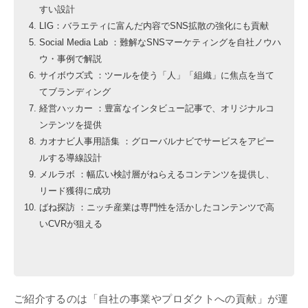
すい設計
LIG：バラエティに富んだ内容でSNS拡散の強化にも貢献
Social Media Lab ：難解なSNSマーケティングを自社ノウハ
ウ・事例で解説
サイボウズ式 ：ツールを使う「人」「組織」に焦点を当て
てブランディング
経営ハッカー ：豊富なインタビュー記事で、オリジナルコ
ンテンツを提供
カオナビ人事用語集 ：グローバルナビでサービスをアピー
ルする導線設計
メルラボ ：幅広い検討層がねらえるコンテンツを提供し、
リード獲得に成功
ばね探訪 ：ニッチ産業は専門性を活かしたコンテンツで高
いCVRが狙える
ご紹介するのは「自社の事業やプロダクトへの貢献」が運