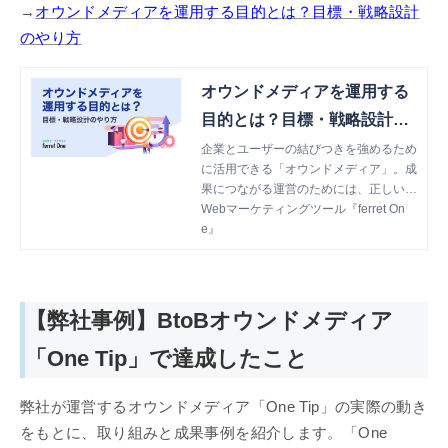
→
オウンドメディアを運用する目的とは？目標・戦略設計
のやり方
オウンドメディアを運用する
目的とは？目標・戦略設計の
やり方 | Webマーケティング
企業とユーザーの結びつきを強めるため
に活用できる「オウンドメディア」。成
ツール『ferret One』
果につながる運営のためには、正しい目
標設定や戦略の組み立てが必要です。今
Webマーケティングツール『ferret On
回の記事では、オウンドメディアの運用
e』
についてのわかりやすく知識を深められ
る内容を紹介します。
【弊社事例】BtoBオウンドメディア
「One Tip」で達成したこと
弊社が運営するオウンドメディア「One Tip」の実際の動き
をもとに、取り組みと成果事例を紹介します。「One