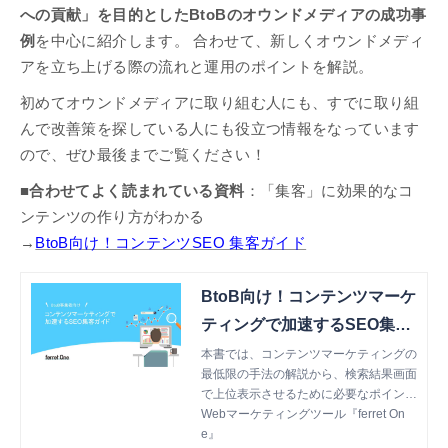
への貢献」を目的としたBtoBのオウンドメディアの成功事
例
を中心に紹介します。 合わせて、新しくオウンドメディ
アを立ち上げる際の流れと運用のポイントを解説。
初めてオウンドメディアに取り組む人にも、すでに取り組
んで改善策を探している人にも役立つ情報をなっています
ので、ぜひ最後までご覧ください！
■合わせてよく読まれている資料
：「集客」に効果的なコ
ンテンツの作り方がわかる
→
BtoB向け！コンテンツSEO 集客ガイド
BtoB向け！コンテンツマーケ
ティングで加速するSEO集客
ガイド
本書では、コンテンツマーケティングの
最低限の手法の解説から、検索結果画面
で上位表示させるために必要なポイント
を解説します。
Webマーケティングツール『ferret On
e』