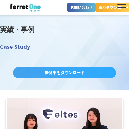
お問い合わせ
資料ダウンロード
ferret Oneとは？
実績・事例
ツール・機能一覧
Case Study
目的別に探す
導入事例
事例集をダウンロード
料金プラン
セミナー
お役立ち情報