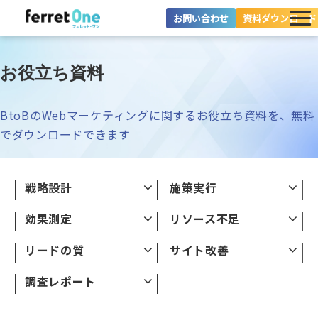
お問い合わせ
資料ダウンロード
ferret Oneとは？
お役立ち資料
ツール・機能一覧
BtoBのWebマーケティングに関するお役立ち資料を、無料
目的別に探す
でダウンロードできます
導入事例
戦略設計
施策実行
料金プラン
効果測定
リソース不足
セミナー
リードの質
サイト改善
お役立ち情報
調査レポート