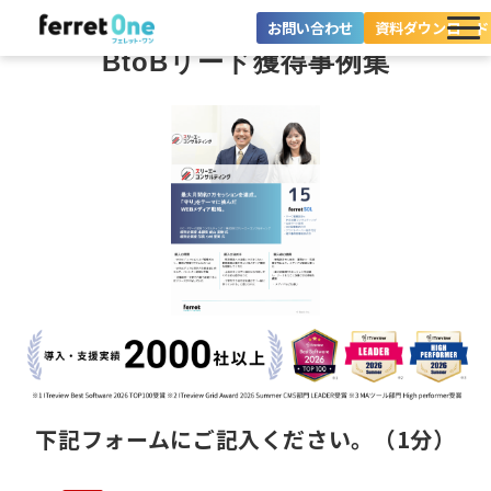
お問い合わせ
資料ダウンロード
BtoBリード獲得事例集
ferret Oneとは？
ツール・機能一覧
目的別に探す
導入事例
料金プラン
セミナー
お役立ち情報
下記フォームにご記入ください。（1分）