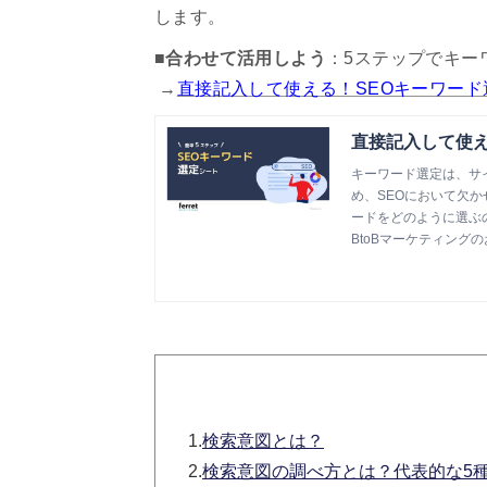
します。
■合わせて活用しよう
：5ステップでキー
→
直接記入して使える！SEOキーワード
直接記入して使え
キーワード選定は、サ
め、SEOにおいて欠
ードをどのように選ぶ
覧くださいませ。
BtoBマーケティングの
1.
検索意図とは？
2.
検索意図の調べ方とは？代表的な5