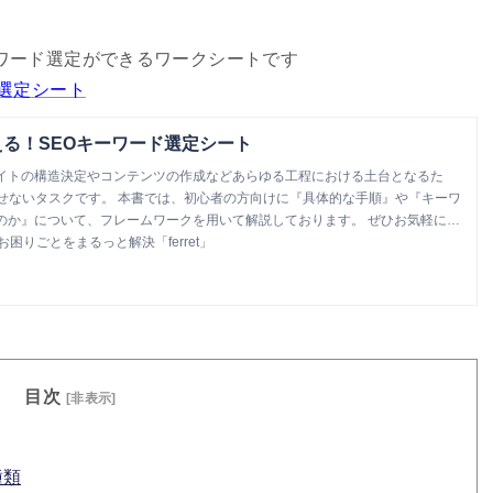
ワード選定ができるワークシートです
選定シート
る！SEOキーワード選定シート
イトの構造決定やコンテンツの作成などあらゆる工程における土台となるた
かせないタスクです。 本書では、初心者の方向けに『具体的な手順』や『キーワ
のか』について、フレームワークを用いて解説しております。 ぜひお気軽にご
お困りごとをまるっと解決「ferret」
目次
[非表示]
種類