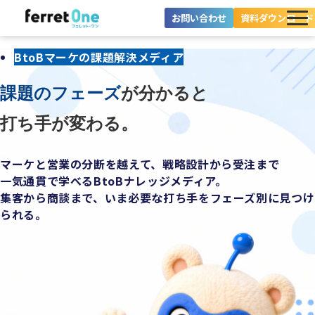
お問い合わせ
資料ダウンロード
ferret Oneとは？
BtoBマーケの課題解決メディア
ツール・機能一覧
課題のフェーズ
が分かると
目的別に探す
打ち手が変わる。
導入事例
マーケと営業の分断を越えて、戦略設計から受注まで
一気通貫で学べるBtoBナレッジメディア。
集客から商談まで、いま必要な打ち手をフェーズ別に見つけ
料金プラン
られる。
セミナー
お役立ち情報