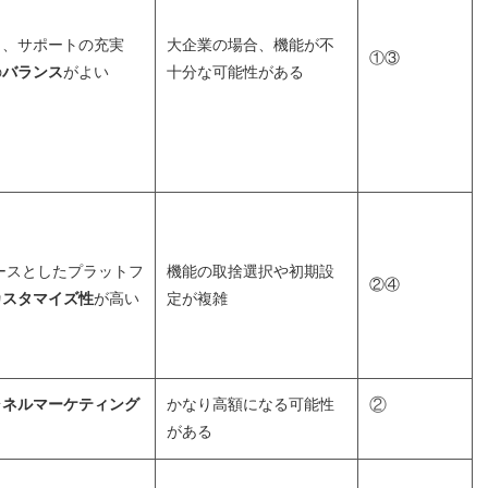
さ、サポートの充実
大企業の場合、機能が不
①③
の
バランス
がよい
十分な可能性がある
ースとしたプラットフ
機能の取捨選択や初期設
②④
カスタマイズ性
が高い
定が複雑
ャネルマーケティング
かなり高額になる可能性
②
がある