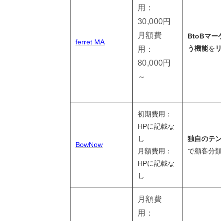
用：
30,000円
月額費
BtoBマ
ferret MA
う機能
を
用：
80,000円
～
初期費用：
HPに記載な
し
独自のテ
BowNow
月額費用：
で顧客分
HPに記載な
し
月額費
用：