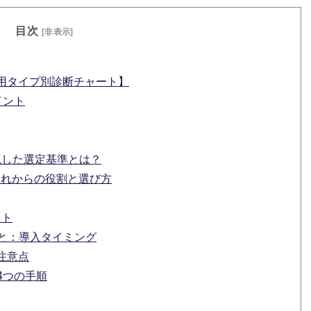
目次
[非表示]
運用タイプ別診断チャート】
イント
視した選定基準とは？
これからの役割と選び方
ット
と：導入タイミング
注意点
4つの手順