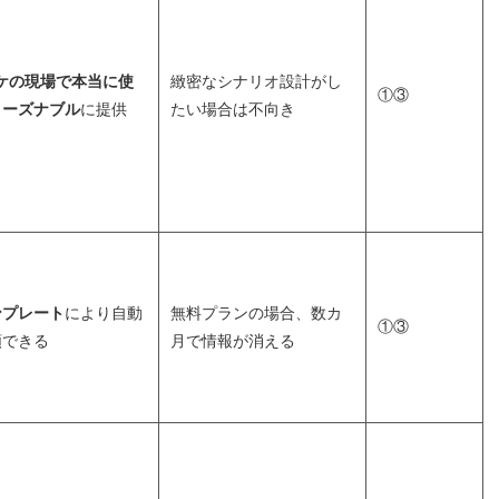
ーケの現場で本当に使
緻密なシナリオ設計がし
①③
リーズナブル
に提供
たい場合は不向き
ンプレート
により自動
無料プランの場合、数カ
①③
類できる
月で情報が消える