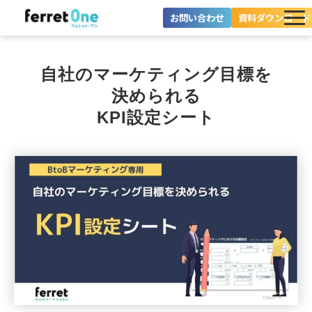
お問い合わせ
資料ダウンロード
ferret Oneとは？
自社のマーケティング目標を
ツール・機能一覧
決められる
KPI設定シート
目的別に探す
導入事例
料金プラン
セミナー
お役立ち情報