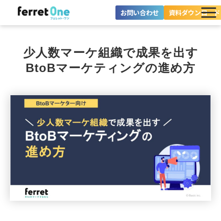
お問い合わせ
資料ダウンロード
ferret Oneとは？
少人数マーケ組織で成果を出す
ツール・機能一覧
BtoBマーケティングの進め方
目的別に探す
導入事例
料金プラン
セミナー
お役立ち情報