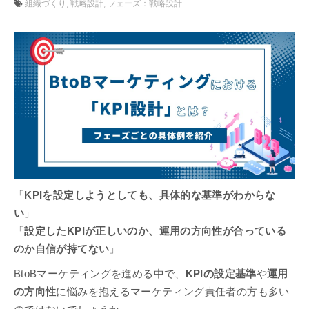
組織づくり
戦略設計
フェーズ：戦略設計
「
KPIを設定しようとしても、具体的な基準がわからな
い
」
「
設定したKPIが正しいのか、運用の方向性が合っている
のか自信が持てない
」
BtoBマーケティングを進める中で、
KPIの設定基準
や
運用
の方向性
に悩みを抱えるマーケティング責任者の方も多い