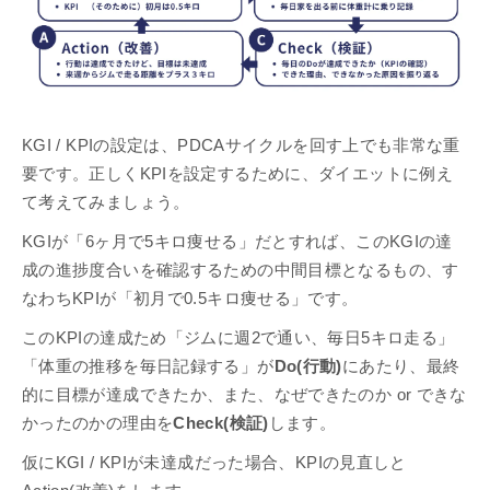
KGI / KPIの設定は、PDCAサイクルを回す上でも非常な重
要です。正しくKPIを設定するために、ダイエットに例え
て考えてみましょう。
KGIが「6ヶ月で5キロ痩せる」だとすれば、このKGIの達
成の進捗度合いを確認するための中間目標となるもの、す
なわちKPIが「初月で0.5キロ痩せる」です。
このKPIの達成ため「ジムに週2で通い、毎日5キロ走る」
「体重の推移を毎日記録する」が
Do(行動)
にあたり、最終
的に目標が達成できたか、また、なぜできたのか or できな
かったのかの理由を
Check(検証)
します。
仮にKGI / KPIが未達成だった場合、KPIの見直しと