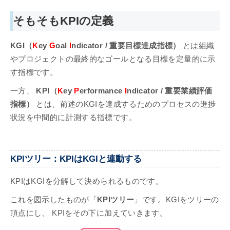
そもそもKPIの定義
KGI（
K
ey
G
oal
I
ndicator / 重要目標達成指標）
とは組織
やプロジェクトの最終的なゴールとなる目標を定量的に示
す指標です。
一方、
KPI（
K
ey
P
erformance
I
ndicator / 重要業績評価
指標）
とは、前述のKGIを達成するためのプロセスの進捗
状況を中間的に計測する指標です。
KPIツリー：KPIはKGIと連動する
KPIはKGIを分解して決められるものです。
これを図示したものが「
KPIツリー
」です。KGIをツリーの
頂点にし、 KPIをその下に加えていきます。