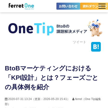
お問い合わせ
資料ダウンロード
ferret Oneとは？
ツール・機能一覧
目的別に探す
ツイート
導入事例
BtoBマーケティングにおける
料金プラン
「KPI設計」とは？フェーズごと
セミナー
の具体例を紹介
お役立ち情報
2020-07-31 13:24
（更新：
2026-05-20 15:41
）
ferret（One Tip編集
部）