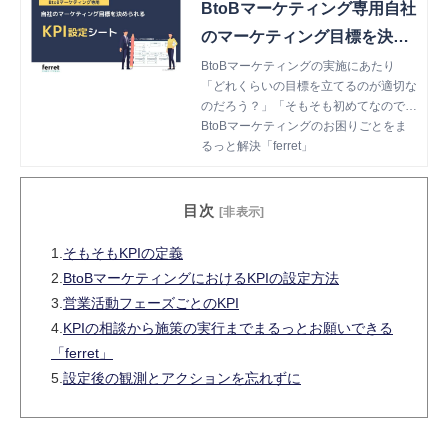
BtoBマーケティング専用自社
のマーケティング目標を決め
られるKPI設定ワークシート
BtoBマーケティングの実施にあたり
「どれくらいの目標を立てるのが適切な
のだろう？」「そもそも初めてなので考
え方が分からない」とお悩みではありま
BtoBマーケティングのお困りごとをま
せんか？ 本資料は、BtoBマーケティン
るっと解決「ferret」
グにおけるKPI設定シートを収録。解説
を読みながら、実際に自社のマーケティ
ング状況をシートに記入することで、マ
目次
[非表示]
ーケティングのKPIを設定することがで
きます。ぜひご活用ください！
1.
そもそもKPIの定義
2.
BtoBマーケティングにおけるKPIの設定方法
3.
営業活動フェーズごとのKPI
4.
KPIの相談から施策の実行までまるっとお願いできる
「ferret」
5.
設定後の観測とアクションを忘れずに