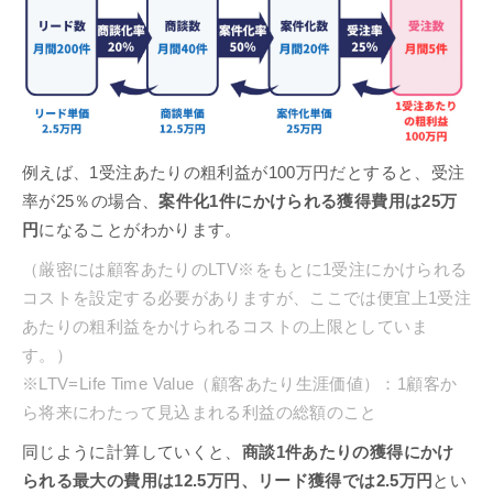
例えば、1受注あたりの粗利益が100万円だとすると、受注
率が25％の場合、
案件化1件にかけられる獲得費用は25万
円
になることがわかります。
（厳密には顧客あたりのLTV※をもとに1受注にかけられる
コストを設定する必要がありますが、ここでは便宜上1受注
あたりの粗利益をかけられるコストの上限としていま
す。）
※LTV=Life Time Value（顧客あたり生涯価値）：1顧客か
ら将来にわたって見込まれる利益の総額のこと
同じように計算していくと、
商談1件あたりの獲得にかけ
られる最大の費用は12.5万円、リード獲得では2.5万円
とい