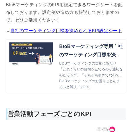
BtoBマーケティングのKPIを設定できるワークシートを配
布しております。設定例や進め方も解説しておりますの
で、ぜひご活用ください！
→
自社のマーケティング目標を決められるKPI設定シート
BtoBマーケティング専用自社
のマーケティング目標を決め
られるKPI設定ワークシート
BtoBマーケティングの実施にあたり
「どれくらいの目標を立てるのが適切な
のだろう？」「そもそも初めてなので考
え方が分からない」とお悩みではありま
BtoBマーケティングのお困りごとをま
せんか？ 本資料は、BtoBマーケティン
るっと解決「ferret」
グにおけるKPI設定シートを収録。解説
を読みながら、実際に自社のマーケティ
ング状況をシートに記入することで、マ
ーケティングのKPIを設定することがで
営業活動フェーズごとのKPI
きます。ぜひご活用ください！