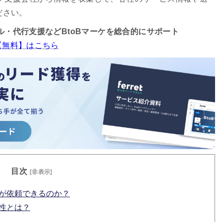
ださい。
サル・代行支援などBtoBマーケを総合的にサポート
ド【無料】はこちら
目次
[非表示]
何が依頼できるのか？
要性とは？