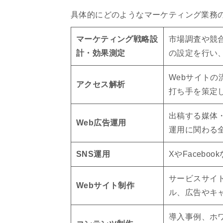
具体的にどのようなマーケティング業務
マーケティング戦略設
市場調査や競
計・効果測定
の設定を行い
Webサイト
アクセス解析
打ち手を策定
出稿する媒体
Web広告運用
運用に関わる
SNS運用
XやFaceb
サービスサイ
Webサイト制作
ル、広告やキ
導入事例、ホ