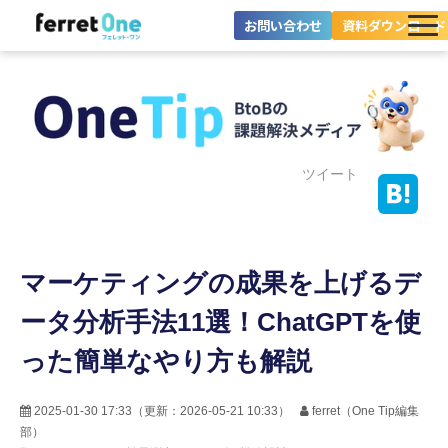
お問い合わせ
資料ダウンロード
ferret Oneとは？
ツール・機能一覧
目的別に探す
ツイート
導入事例
マーケティングの成果を上げるデ
料金プラン
ータ分析手法11選！ChatGPTを使
セミナー
った簡単なやり方も解説
お役立ち情報
2025-01-30 17:33
（更新：
2026-05-21 10:33
）
ferret（One Tip編集
部）