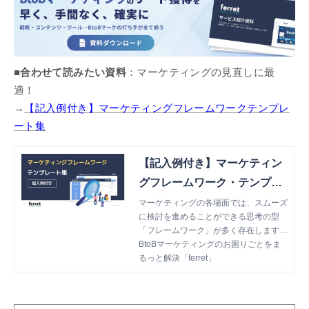
■合わせて読みたい資料
：マーケティングの見直しに最
適！
→
【記入例付き】マーケティングフレームワークテンプレ
ート集
【記入例付き】マーケティン
グフレームワーク・テンプレ
ート集
マーケティングの各場面では、スムーズ
に検討を進めることができる思考の型
「フレームワーク」が多く存在します。
しかし、種類が豊富で、どのフレームワ
BtoBマーケティングのお困りごとをま
ークをどのように活用すればいいか悩ん
るっと解決「ferret」
でしまうもの。そこで本書では、マーケ
ティングで活用することの多いフレーム
ワーク12選をテンプレート化。各フレ