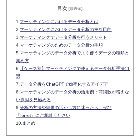
ームワークごとに、3種類ずつ入力例を
目次
添付しました。
[非表示]
1.
マーケティングにおけるデータ分析とは
2.
マーケティングにおけるデータ分析の主な目的
3.
マーケティングでデータ分析を行うメリット
4.
マーケティングのためのデータ分析の手順
5.
マーケティングのデータ分析でよく使うデータの種類と
集め方
6.
【ケース別】マーケティングで使えるデータ分析手法11
選
7.
データ分析をChatGPTで効率化するアイデア
8.
マーケティングのデータ分析の活用例：商談数が増えな
い原因を見極める
9.
分析の方法や結果の活かし方に迷ったら、ぜひ
「ferret」にご相談ください
10.
まとめ