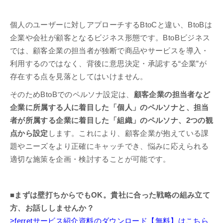
個人のユーザーに対しアプローチするBtoCと違い、BtoBは
企業や会社が顧客となるビジネス形態です。BtoBビジネス
では、顧客企業の担当者が独断で商品やサービスを導入・
利用するのではなく、背後に意思決定・承認する“企業”が
存在する点を見落としてはいけません。
そのためBtoBでのペルソナ設定は、
顧客企業の担当者など
企業に所属する人に着目した「個人」のペルソナと、担当
者が所属する企業に着目した「組織」のペルソナ、2つの観
点から設定
します。これにより、顧客企業が抱えている課
題やニーズをより正確にキャッチでき、悩みに応えられる
適切な施策を企画・検討することが可能です。
■まずは壁打ちからでもOK。貴社に合った戦略の組み立て
方、お話ししませんか？
>ferretサービス紹介資料のダウンロード【無料】はこちら