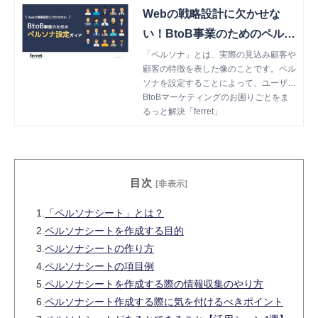
Webの戦略設計に欠かせな
い！BtoB事業のためのペルソ
ナ設定ガイド
「ペルソナ」とは、実際の見込み顧客や
顧客の特徴を表した像のことです。ペル
ソナを設定することによって、ユーザー
視点でのコンテンツ作成が可能になり、
BtoBマーケティングのお困りごとをま
担当者間での意思疎通も円滑に行えるよ
るっと解決「ferret」
うになります。今回はBtoB事業におけ
るペルソナ設定の基本をご紹介します。
目次
[非表示]
1.
​​​​​​​「ペルソナシート」とは？
2.
ペルソナシートを作成する目的
3.
ペルソナシートの作り方
4.
ペルソナシートの項目例
5.
ペルソナシートを作成する際の情報収集のやり方
6.
ペルソナシート作成する際に気を付けるべきポイント