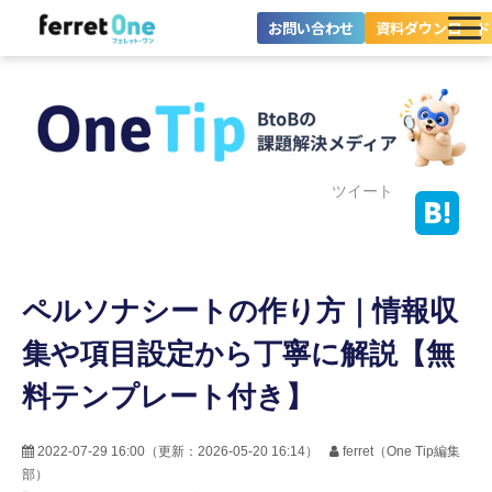
お問い合わせ
資料ダウンロード
ferret Oneとは？
ツール・機能一覧
目的別に探す
ツイート
導入事例
ペルソナシートの作り方｜情報収
料金プラン
集や項目設定から丁寧に解説【無
セミナー
料テンプレート付き】
お役立ち情報
2022-07-29 16:00
（更新：
2026-05-20 16:14
）
ferret（One Tip編集
部）