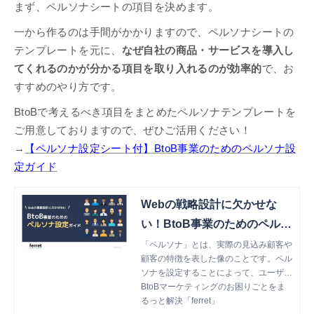
まず、ペルソナシートの項目を決めます。
一から作るのは手間がかかりますので、ペルソナシートの
テンプレートを元に、
なぜ自社の商品・サービスを導入し
てくれるのかが分かる項目を取り入れるのが効率的
で、お
すすめのやり方です。
BtoBで考えるべき項目をまとめたペルソナテンプレートを
ご用意しておりますので、ぜひご活用ください！
→
【ペルソナ設定シート付】BtoB事業のためのペルソナ設
定ガイド
Webの戦略設計に欠かせな
い！BtoB事業のためのペルソ
ナ設定ガイド
「ペルソナ」とは、実際の見込み顧客や
顧客の特徴を表した像のことです。ペル
ソナを設定することによって、ユーザー
視点でのコンテンツ作成が可能になり、
BtoBマーケティングのお困りごとをま
担当者間での意思疎通も円滑に行えるよ
るっと解決「ferret」