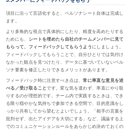
5.メンバーにフィードバックをもらう
項目に沿って言語化すると、ペルソナシート自体は完成し
ます。
より多角的な視点で具体的にしたり、精度を高めたりする
ためにも、
シートを埋めたら自社のチームメンバーに見て
もらって、フィードバックしてもらうよう
にしましょう。
フィードバックしてもらうことで、自分ひとりでは気付け
なかった観点を見つけたり、データに基づいていないペル
ソナ要素を修正したりできるメリットがあります。
フィードバック時に注意すべき点は、
常に率直な意見を述
べる／受け取ること
です。変な気を遣わず、率直にやり取
りするのが理想的です。チーム内で実践するときは、でき
る限り穏やかな気持ちで参加できる空間で、目的意識をし
っかり共有してから望むとよいでしょう。「相手の言葉を
批判せず、出たアイデアを大切にする」など、議論する上
でのコミュニケーションルールをあらかじめ決めておくの