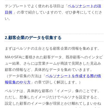
うになります。今回はBtoB事業におけ
るペルソナ設定の基本をご紹介します。
テンプレートでよく使われる項目は「
ペルソナシートの項
目例
」の章で紹介していますので、ぜひ参考にしてくださ
い。
2.顧客企業のデータを収集する
まずはペルソナの土台となる顧客企業の情報を集めます。
MAやSFAに蓄積された顧客データ、既存顧客へのインタビ
ュー結果、さらには営業チームが商談で見聞きした見込み
顧客の情報など、具体的なデータを集めていきます。
（データ収集の方法は「
ペルソナシートを作成する際の情
報収集のやり方
」の章で詳しく解説します。）
ペルソナは、具体的な顧客の「イメージ」像のことです。
ただし、想像したイメージだけでペルソナを設定すると、
設定した顧客のイメージ像が現状とかけ離れてしまいかね