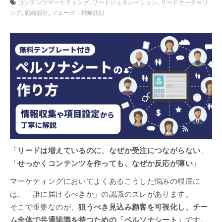
コンテンツマーケティング
リードジェネレーション
リードナーチャリ
ング
戦略設計
フェーズ：戦略設計
「
リードは増えているのに、なぜか受注につながらない
」
「
せっかくコンテンツを作っても、なぜか反応が薄い
」
マーケティングにおいてよくあるこうした悩みの根底に
は、「誰に届けるべきか」の認識のズレがあります。
そこで重要なのが、
狙うべき見込み顧客を可視化し、チー
ム全体で共通認識を持つための「ペルソナシート」
です。