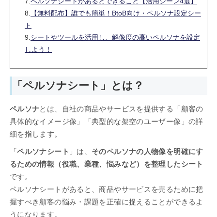
7.
ペルソナシートがあるとできること【活用シーン4選】
8.
【無料配布】誰でも簡単！BtoB向け・ペルソナ設定シー
ト
9.
シートやツールを活用し、解像度の高いペルソナを設定
しよう！
​​​​​​​「ペルソナシート」とは？
ペルソナ
とは、自社の商品やサービスを提供する「顧客の
具体的なイメージ像」「典型的な架空のユーザー像」の詳
細を指します。
「
ペルソナシート
」は、
そのペルソナの人物像を明確にす
るための情報（役職、業種、悩みなど）を整理したシート
です。
ペルソナシートがあると、商品やサービスを売るために把
握すべき顧客の悩み・課題を正確に捉えることができるよ
うになります。