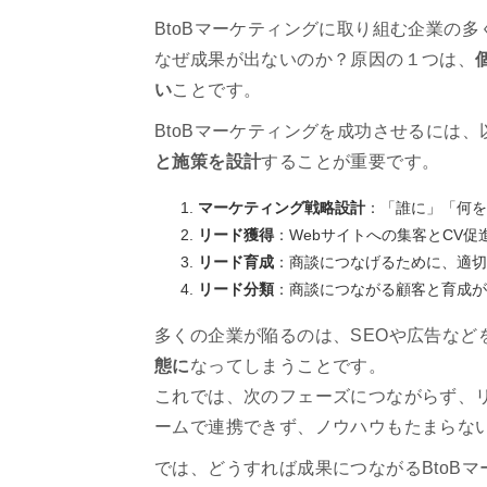
BtoBマーケティングに取り組む企業の
なぜ成果が出ないのか？原因の１つは、
い
ことです。
BtoBマーケティングを成功させるには
と施策を設計
することが重要です。
マーケティング戦略設計
：「誰に」「何を
リード獲得
：Webサイトへの集客とCV促
リード育成
：商談につなげるために、適切
リード分類
：商談につながる顧客と育成が
多くの企業が陥るのは、SEOや広告など
態に
なってしまうことです。
これでは、次のフェーズにつながらず、
ームで連携できず、ノウハウもたまらな
では、どうすれば成果につながるBtoB