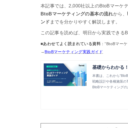
本記事では、2,000社以上のBtoBマーケ
BtoBマーケティングの基本の流れ
から、
ンド
までを分かりやすく解説します。
この記事を読めば、明日から実践できるB
■あわせてよく読まれている資料
：“BtoBマ
→
BtoBマーケティング実践ガイド
基礎からわかる！
本書は、これから“Bt
戦略設計や各種施策のT
BtoBマーケティングの