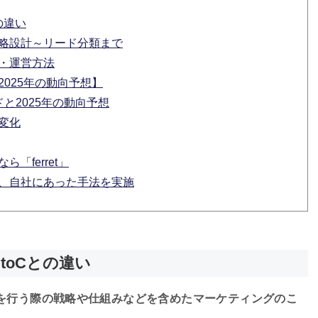
の違い
戦略設計～リード分類まで
げ・運営方法
2025年の動向予想】
ドと2025年の動向予想
変化
「ferret」
て、自社にあった手法を実施
toCとの違い
を行う際の戦略や仕組みなどを含めたマーケティングのこ