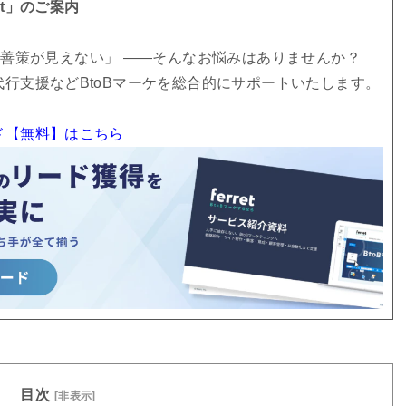
et」のご案内
善策が見えない」 ――そんなお悩みはありませんか？
・代行支援などBtoBマーケを総合的にサポートいたします。
ード【無料】はこちら
目次
[非表示]