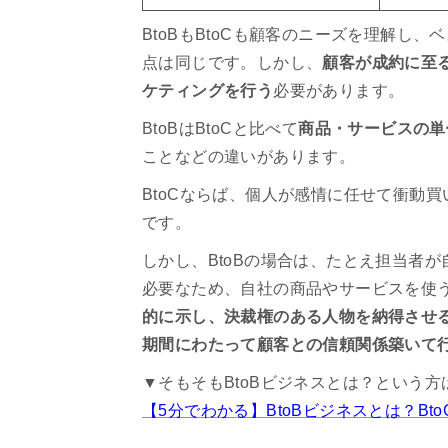
BtoBもBtoCも顧客のニーズを理解し
点は同じです。しかし、
顧客が成約に至
ケティングを行う
必要があります。
BtoBはBtoCと比べて
商品・サービスの単
ことなどの違いがあります。
BtoCならば、個人が感情に任せて衝動
です。
しかし、BtoBの場合は、たとえ担当者
必要なため、自社の商品やサービスを使
的に示し、決裁権のある人物を納得させ
期間にわたって顧客との信頼関係築いて
▼そもそもBtoBビジネスとは？という
【5分でわかる】BtoBビジネスとは？B