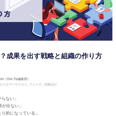
は？成果を出す戦略と組織の作り方
erret（One Tip編集部）
カスタマーサクセス
フェーズ：戦略設計
がらない」
果が出ない」
たり的になっている」