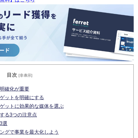
目次
[非表示]
の明確化が重要
ーゲットを明確にする
ターゲットに効果的な媒体を選ぶ
用する3つの注意点
3選
ティングで事業を最大化しよう