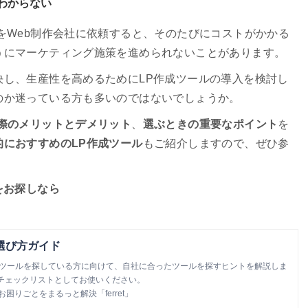
わからない
をWeb制作会社に依頼すると、そのたびにコストがかかる
うにマーケティング施策を進められないことがあります。
決し、生産性を高めるためにLP作成ツールの導入を検討し
のか迷っている方も多いのではないでしょうか。
る際のメリットとデメリット
、
選ぶときの重要なポイント
を
的におすすめのLP作成ツール
もご紹介しますので、ぜひ参
をお探しなら
選び方ガイド
成ツールを探している方に向けて、自社に合ったツールを探すヒントを解説しま
チェックリストとしてお使いください。
お困りごとをまるっと解決「ferret」