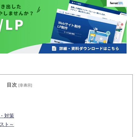
目次
[非表示]
・対策
スト～