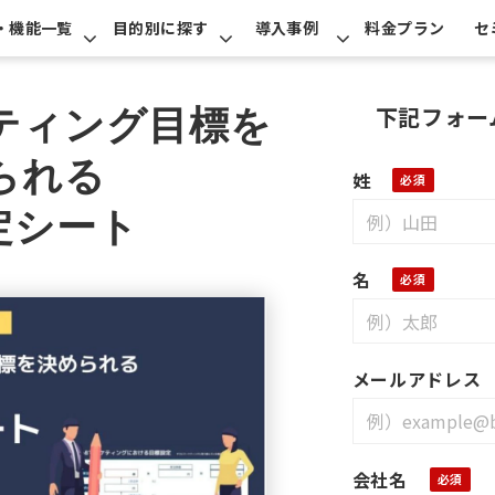
・機能一覧
目的別に探す
導入事例
料金プラン
セ
下記フォー
ティング目標を
られる
姓
設定シート
名
メールアドレス
会社名