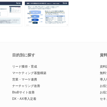
目的別に探す
資
リード獲得・育成
資料
マーケティング基盤構築
無料
営業・マーケ連携
導入
ナーチャリング改善
お役
BtoBサイト改善
お役
DX・AX導入定着
セキ