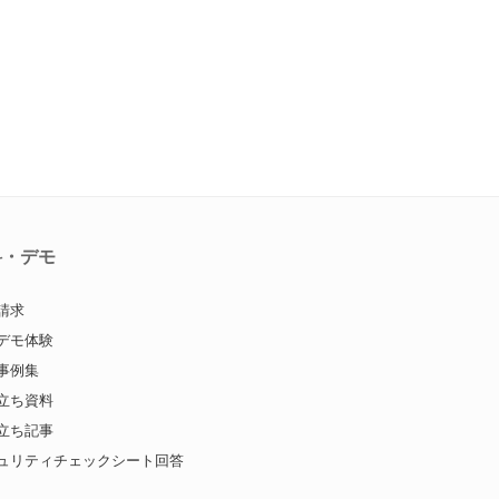
料・デモ
請求
デモ体験
事例集
立ち資料
立ち記事
ュリティチェックシート回答