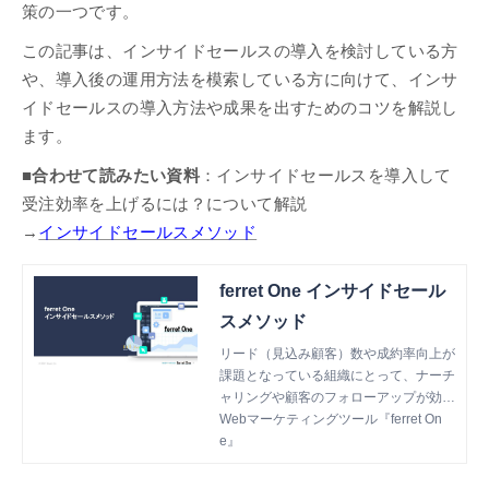
策の一つです。
この記事は、インサイドセールスの導入を検討している方
や、導入後の運用方法を模索している方に向けて、インサ
イドセールスの導入方法や成果を出すためのコツを解説し
ます。
■合わせて読みたい資料
：インサイドセールスを導入して
受注効率を上げるには？について解説
→
インサイドセールスメソッド
ferret One インサイドセール
スメソッド
リード（見込み顧客）数や成約率向上が
課題となっている組織にとって、ナーチ
ャリングや顧客のフォローアップが効率
的に行えるインサイドセールスの導入
Webマーケティングツール『ferret On
は、効果的な施策の一つです。 本書で
e』
は、ferret Oneが実際に取り組身をもと
に、インサイドセールスのノウハウにつ