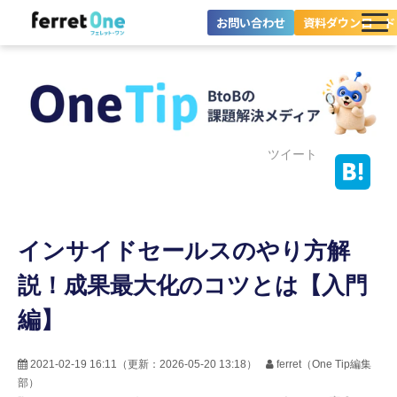
お問い合わせ
資料ダウンロード
ferret Oneとは？
ツール・機能一覧
目的別に探す
ツイート
導入事例
インサイドセールスのやり方解
料金プラン
説！成果最大化のコツとは【入門
セミナー
編】
お役立ち情報
2021-02-19 16:11
（更新：
2026-05-20 13:18
）
ferret（One Tip編集
部）