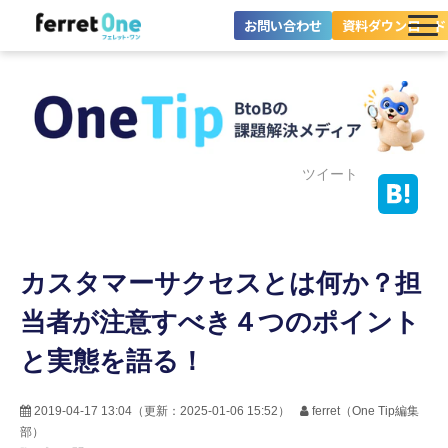
お問い合わせ
資料ダウンロード
ferret Oneとは？
ツール・機能一覧
目的別に探す
ツイート
導入事例
カスタマーサクセスとは何か？担
料金プラン
当者が注意すべき４つのポイント
セミナー
と実態を語る！
お役立ち情報
2019-04-17 13:04
（更新：
2025-01-06 15:52
）
ferret（One Tip編集
部）