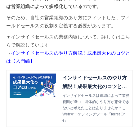
は営業組織によって多様化している
のです。
そのため、自社の営業組織のあり方にフィットした、フィ
ールドセールスの役割を定義する必要があります。
▼インサイドセールスの業務内容について、詳しくはこち
らで解説しています
→
インサイドセールスのやり方解説！成果最大化のコツと
は【入門編】
インサイドセールスのやり方
解説！成果最大化のコツとは
【入門編】 | Webマーケティ
インサイドセールスは組織によって業務
範囲が違い、具体的なやり方が想像でき
ングツール『ferret One』
ないと考えたことはありませんか？この
記事では、インサイドセールスの導入方
Webマーケティングツール『ferret On
法や成果を出すためのコツを解説しま
e』
す。