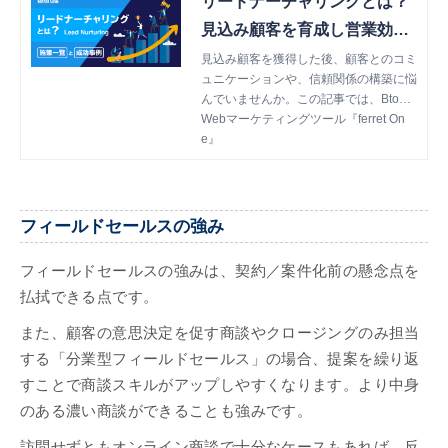
リードナーチャリングとは？
見込み顧客を育成し営業効率
を上げる手法
見込み顧客を獲得した後、顧客とのコミ
ュニケーションや、信頼関係の構築に悩
んでいませんか。この記事では、BtoB
マーケティングの基本を知りたい人や、
Webマーケティングツール『ferret On
マーケティングのためにMAを導入した
e』
いと考えている人に向けて、リードナー
チャリングについて詳しく解説します。
フィールドセールスの強み
フィールドセールスの強みは、契約／案件化前の懸念点を
払拭できる点です。
また、顧客の意思決定を促す商談やクロージングのみ担当
する「分業型フィールドセールス」の場合、提案を繰り返
すことで商談スキルがアップしやすくなります。より中身
のある濃い商談ができることも強みです。
訪問せずともオンライン商談で十分なケースもあれば、反