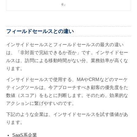
は、効果的な施策の一つです。 です
e』
が、インサイドセールスは組織によって
業務範囲が違い、具体的なやり方が想像
できない方も多いのではないでしょう
か。 この記事は、インサイドセールス
フィールドセールスとの違い
の導入を検討している方や、導入後の運
用方法を模索している方に向けて、イン
インサイドセールスとフィールドセールスの最大の違い
サイドセールスの導入方法や成果を出す
は、「非対面で完結できるか否か」です。インサイドセー
ためのコツを解説します。
ルスは、訪問による移動時間がない分、業務効率が高くな
ります。
インサイドセールスで使用する、MAやCRMなどのマーケ
ティングツールは、今アプローチすべき顧客の優先度をた
数値（スコア）をもとに判断します。そのため、効果的な
アクションに繋げやすいのです。
下記のような企業は、インサイドセールスを試す価値があ
ります。
SaaS系企業