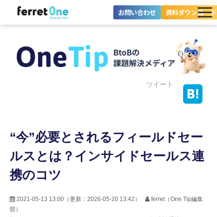
お問い合わせ
資料ダウンロード
ferret Oneとは？
ツール・機能一覧
目的別に探す
ツイート
導入事例
“今”必要とされるフィールドセー
料金プラン
ルスとは？インサイドセールス連
セミナー
携のコツ
お役立ち情報
2021-05-13 13:00
（更新：
2026-05-20 13:42
）
ferret（One Tip編集
部）