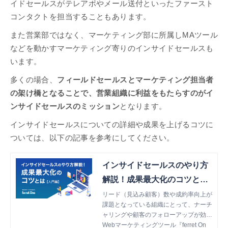
イドセールスがテレアポやメール送付といったファースト
コンタクトを担当することもあります。
また営業部ではなく、マーケティング部に所属しMAツール
などを動かすマーケティング寄りのインサイドセールスも
います。
多くの場合、
フィールドセールスとマーケティング担当者
の架け橋となることで、営業組織に利益をもたらすのがイ
ンサイドセールスのミッション
となります。
インサイドセールスについての詳細や成果を上げるコツに
ついては、以下の記事を参考にしてください。
インサイドセールスのやり方
解説！成果最大化のコツとは
【入門編】
リード（見込み顧客）数や成約率向上が
課題となっている組織にとって、ナーチ
ャリングや顧客のフォローアップが効率
的に行えるインサイドセールスの導入
Webマーケティングツール『ferret On