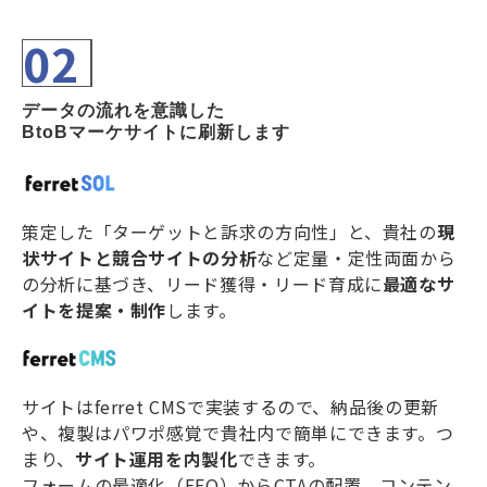
02
データの流れを意識した
BtoBマーケサイトに刷新します
策定した「ターゲットと訴求の方向性」と、貴社の
現
状サイトと競合サイトの分析
など定量・定性両面から
の分析に基づき、リード獲得・リード育成に
最適なサ
イトを提案・制作
します。
サイトはferret CMSで実装するので、納品後の更新
や、複製はパワポ感覚で貴社内で簡単にできます。つ
まり、
サイト運用を内製化
できます。
フォームの最適化（EFO）からCTAの配置、コンテン