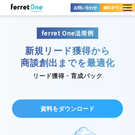
お問い合わせ
資料ダウンロード
ferret Oneとは？
ferret One活用例
ツール・機能一覧
新規リード獲得から
目的別に探す
商談創出までを最適化
導入事例
リード獲得・育成パック
料金プラン
セミナー
お役立ち情報
資料をダウンロード