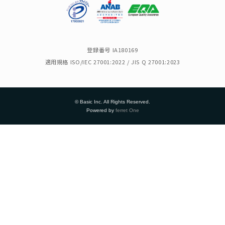
登録番号 IA180169
適用規格 ISO/IEC 27001:2022 / JIS Q 27001:2023
© Basic Inc. All Rights Reserved.
Powered by
ferret One