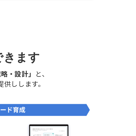
できます
戦略・設計」
と、
提供しします。