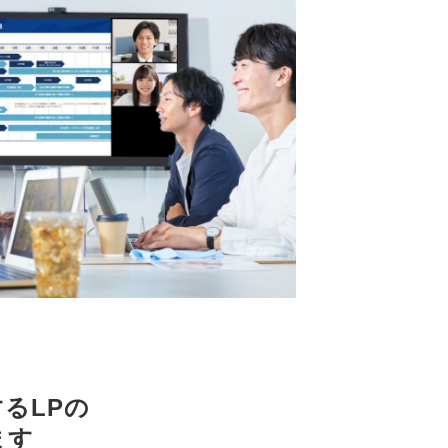
るLPの
ます