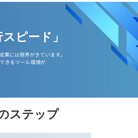
行スピード」
る成果には限界がきています。
できるツール環境が
のステップ