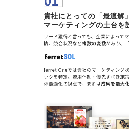
01
貴社にとっての「最適解
マーケティングの土台を
リード獲得と言っても、企業によって
情、競合状況など
複数の変数
があり、
ferret Oneでは貴社のマーケティ
ックを特定。運用体制・優先すべき施
体最適化の視点で、まずは
成果を最大