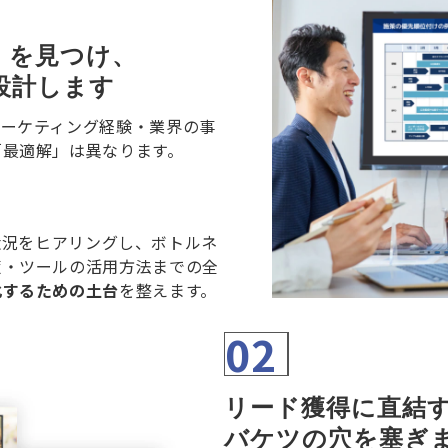
」を見つけ、
設計します
マーケティング経験・業界の事
「最適解」は異なります。
ング状況をヒアリングし、ボトルネ
策・ツールの活用方法までの全
化するための土台
を整えます。
02
リード獲得に直結す
バケツの穴を塞ぎ