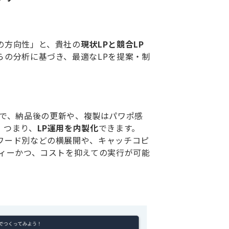
の方向性」と、貴社の
現状LPと競合LP
らの分析に基づき、最適なLPを提案・制
装するので、納品後の更新や、複製はパワポ感
。つまり、
LP運用を内製化
できます。
ワード別などの横展開や、キャッチコピ
ディーかつ、コストを抑えての実行が可能