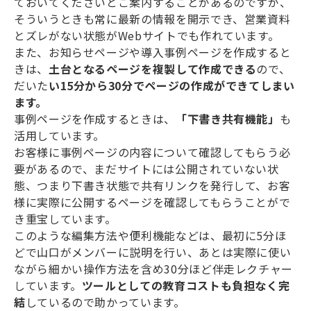
ておいてくださいとご案内することがあるのですが、
そういうときも常に最新の情報を開示でき、営業資料
とズレがない状態がWebサイトでも作れています。
また、お知らせページや導入事例ページを作成すると
きは、
土台となるページを複製して作成できる
ので、
だいた
い15分から30分でページの作成ができてしまい
ます。
事例ページを作成するときは、
「下書き共有機能」
も
活用しています。
お客様に事例ページの内容について確認してもらう必
要があるので、まだサイトには公開されていない状
態、つまり下書き状態で共有リンクを発行して、お客
様に実際に公開するページを確認してもらうことがで
き重宝しています。
このような編集方法や便利機能などは、最初に5分ほ
どで山口がメンバーに説明を行い、あとは実際に使い
ながら細かい操作方法を含め30分ほど伴走レクチャー
しています。
ツールとしての教育コストも負担なく完
結
しているので助かっています。