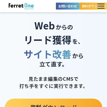
お問い合わせ
資料ダウンロード
ferret Oneとは？
Web
からの
ツール・機能一覧
リード獲得
を、
目的別に探す
サイト改善
導入事例
から
立て直す。
料金プラン
セミナー
見たまま編集のCMSで
打ち手をすぐに実行できます。
お役立ち情報