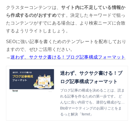
クラスターコンテンツは、
サイト内に不足している情報か
ら作成するのがおすすめ
です。決定したキーワードで狙っ
たコンテンツがすでにある場合は、より検索ニーズに合致
するようリライトしましょう。
SEOに強い記事を書くためのテンプレートを配布しており
ますので、ぜひご活用ください。
→
迷わず、サクサク書ける！ブログ記事構成フォーマット
迷わず、サクサク書ける！ブ
ログ記事構成フォーマット
ブログ記事の構成を決めることは、読ま
れる記事を作るための第一歩です。 ど
んなに良い内容でも、適切な構成がなけ
れば読者に届かず、SEO評価も上がり
BtoBマーケティングのお困りごとをま
ません。 本フォーマットは、検索意図
るっと解決「ferret」
に沿った記事構成をスムーズに設計し、
質の高いコンテンツを作成するためのテ
ンプレートです。