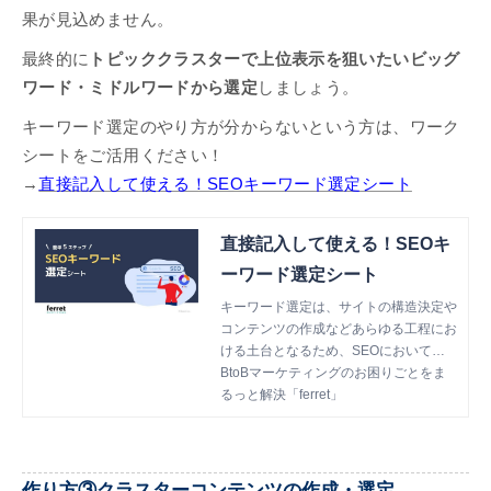
果が見込めません。
最終的に
トピッククラスターで上位表示を狙いたいビッグ
ワード・ミドルワードから選定
しましょう。
キーワード選定のやり方が分からないという方は、ワーク
シートをご活用ください！
→
直接記入して使える！SEOキーワード選定シート
直接記入して使える！SEOキ
ーワード選定シート
キーワード選定は、サイトの構造決定や
コンテンツの作成などあらゆる工程にお
ける土台となるため、SEOにおいて欠
かせないタスクです。 本書では、初心
BtoBマーケティングのお困りごとをま
者の方向けに『具体的な手順』や『キー
るっと解決「ferret」
ワードをどのように選ぶのか』につい
て、フレームワークを用いて解説してお
ります。 ぜひお気軽にご覧くださいま
せ。
作り方③クラスターコンテンツの作成・選定