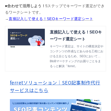
■合わせて活用しよう！
5ステップでキーワード選定ができ
るワークシートです。
→
直接記入して使える！SEOキーワード選定シート
直接記入して使える！SEOキ
ーワード選定シート
キーワード選定は、サイトの構造決定や
コンテンツの作成などあらゆる工程にお
ける土台となるため、SEOにおいて欠
かせないタスクです。 本書では、初心
BtoBマーケティングのお困りごとをま
者の方向けに『具体的な手順』や『キー
るっと解決「ferret」
ワードをどのように選ぶのか』につい
て、フレームワークを用いて解説してお
ferretソリューション｜SEO記事制作代行
ります。 ぜひお気軽にご覧くださいま
せ。
サービスはこちら