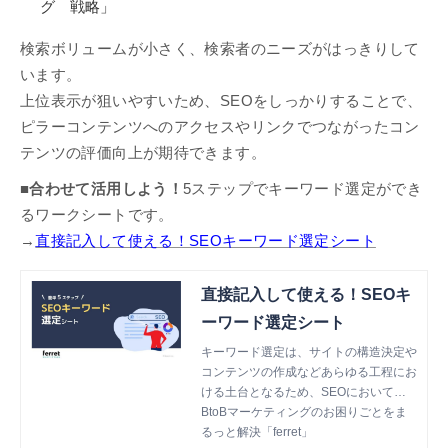
グ 戦略」
検索ボリュームが小さく、検索者のニーズがはっきりして
います。
上位表示が狙いやすいため、SEOをしっかりすることで、
ピラーコンテンツへのアクセスやリンクでつながったコン
テンツの評価向上が期待できます。
■合わせて活用しよう！
5ステップでキーワード選定ができ
るワークシートです。
→
直接記入して使える！SEOキーワード選定シート
直接記入して使える！SEOキ
ーワード選定シート
キーワード選定は、サイトの構造決定や
コンテンツの作成などあらゆる工程にお
ける土台となるため、SEOにおいて欠
かせないタスクです。 本書では、初心
BtoBマーケティングのお困りごとをま
者の方向けに『具体的な手順』や『キー
るっと解決「ferret」