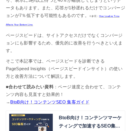
り、表示に3秒以上待つと40％が離脱してしまうというデ
ータもあります。また、応答が1秒遅れるだけでコンバージ
ョンが7％低下する可能性もあるのです。
※参照：
How Loading Time
Affects Your Bottom Line
ページスピードは、サイトアクセスだけでなくコンバージ
ョンにも影響するため、優先的に改善を行うべきといえま
す。
そこで本記事では、ページスピードを診断できる
PageSpeed Insights（ページスピードインサイト）の使い
方と改善方法について解説します。
■合わせて読みたい資料
：ページ速度と合わせて、コンテ
ンツ内容も見直すと効果的！
→
BtoB向け！コンテンツSEO 集客ガイド
BtoB向け！コンテンツマーケ
ティングで加速するSEO集客