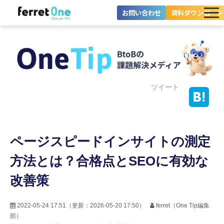
お問い合わせ
資料ダウンロード
ferret Oneとは？
ツール・機能一覧
目的別に探す
ツイート
導入事例
ページスピードインサイトの測定
料金プラン
方法とは？合格点とSEOに有効な
セミナー
改善策
お役立ち情報
2022-05-24 17:51
（更新：
2026-05-20 17:50
）
ferret（One Tip編集
部）