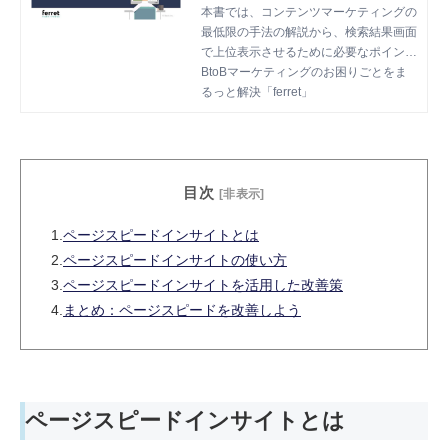
ガイド
本書では、コンテンツマーケティングの
最低限の手法の解説から、検索結果画面
で上位表示させるために必要なポイント
を解説します。
BtoBマーケティングのお困りごとをま
るっと解決「ferret」
目次
[非表示]
1.
ページスピードインサイトとは
2.
ページスピードインサイトの使い方
3.
ページスピードインサイトを活用した改善策
4.
まとめ：ページスピードを改善しよう
ページスピードインサイトとは