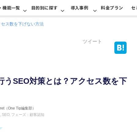
・機能一覧
目的別に探す
導入事例
料金プラン
セ
クセス数を下げない方法
ツイート
行うSEO対策とは？アクセス数を下
erret（One Tip編集部）
SEO
フェーズ：顧客認知