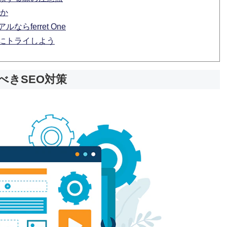
のか
らferret One
ルにトライしよう
べきSEO対策