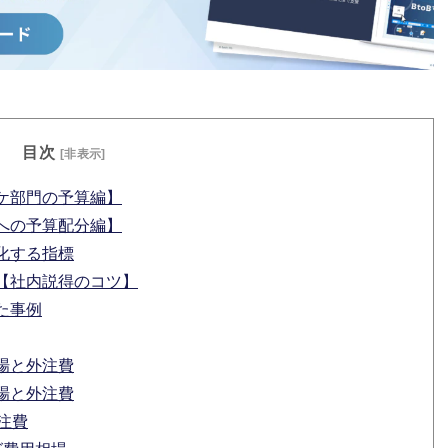
目次
[非表示]
ケ部門の予算編】
への予算配分編】
化する指標
【社内説得のコツ】
た事例
場と外注費
場と外注費
注費