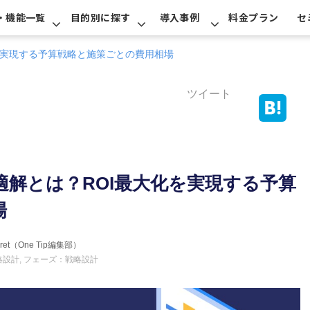
・機能一覧
目的別に探す
導入事例
料金プラン
セ
を実現する予算戦略と施策ごとの費用相場
ツイート
解とは？ROI最大化を実現する予算
場
erret（One Tip編集部）
略設計
フェーズ：戦略設計