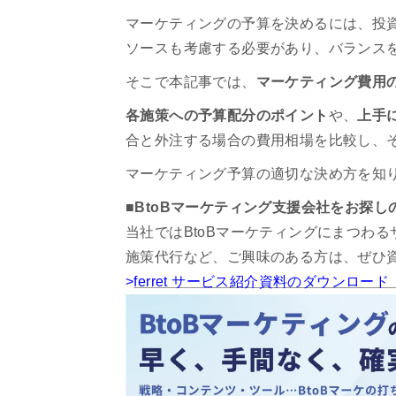
マーケティングの予算を決めるには、投
ソースも考慮する必要があり、バランス
そこで本記事では、
マーケティング費用
各施策への予算配分のポイント
や、
上手
合と外注する場合の費用相場を比較し、
マーケティング予算の適切な決め方を知
■BtoBマーケティング支援会社をお探し
当社ではBtoBマーケティングにまつわ
施策代行など、ご興味のある方は、ぜひ
>
ferret サービス紹介資料のダウンロー