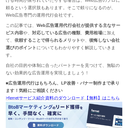
ける時間が限られていたりする場合は、Web広告のプロに
頼るという選択肢もあります。そこで頼りになるのが、
Web広告専門の運用代行会社です。
この記事では、
Web広告運用代行会社が提供する主なサー
ビス内容
や、
対応している広告の種類
、
費用相場
に加え
て、
依頼することで得られるメリット
や、
後悔しない会社
選びのポイント
についてもわかりやすく解説していきま
す。
自社の目的や体制に合ったパートナーを見つけて、無駄の
ない効果的な広告運用を実現しましょう！
■広告運用代行はもちろん、LP改善・バナー制作まで承り
ます！気軽にご相談ください
>ferretサービス紹介資料のダウンロード【無料】はこちら