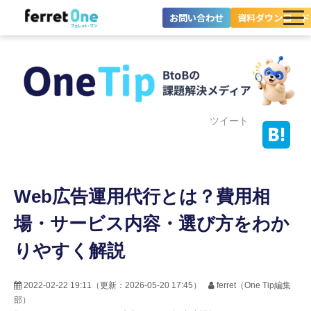
お問い合わせ
資料ダウンロード
ferret Oneとは？
ツール・機能一覧
目的別に探す
ツイート
導入事例
Web広告運用代行とは？費用相
料金プラン
場・サービス内容・選び方をわか
セミナー
りやすく解説
お役立ち情報
2022-02-22 19:11
（更新：
2026-05-20 17:45
）
ferret（One Tip編集
部）