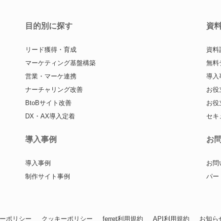
目的別に探す
資
リード獲得・育成
資料
マーケティング基盤構築
無料
営業・マーケ連携
導入
ナーチャリング改善
お役
BtoBサイト改善
お役
DX・AX導入定着
セキ
導入事例
お
導入事例
お問
制作サイト事例
パー
ーポリシー
クッキーポリシー
ferret利用規約
API利用規約
お知ら