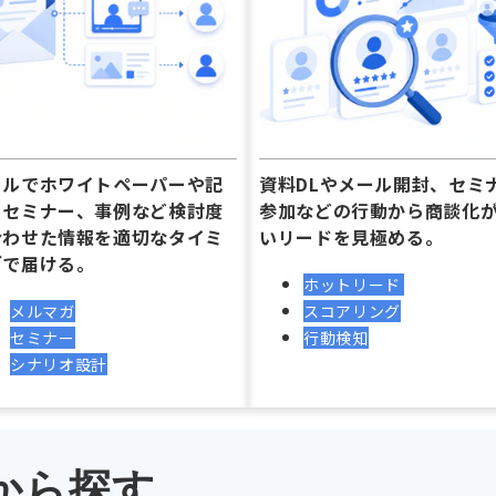
ールでホワイトペーパーや記
資料DLやメール開封、セミ
、セミナー、事例など検討度
参加などの行動から商談化
合わせた情報を適切なタイミ
いリードを見極める。
グで届ける。
ホットリード
メルマガ
スコアリング
セミナー
行動検知
シナリオ設計
から探す