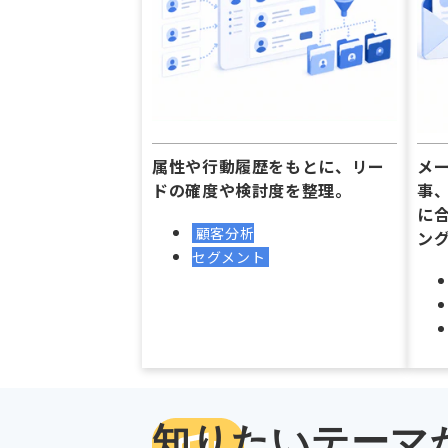
属性や行動履歴をもとに、リー
メ
ドの確度や検討度を整理。
事
に
顧客分析
ン
セグメント
知りたいテーマ