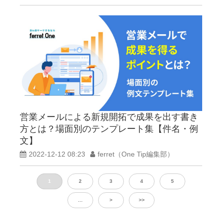
営業メールによる新規開拓で成果を出す書き
方とは？場面別のテンプレート集【件名・例
文】
2022-12-12 08:23
ferret（One Tip編集部）
1
2
3
4
5
…
>
>>