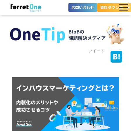
お問い合わせ
資料ダウンロード
ferret Oneとは？
ツール・機能一覧
目的別に探す
ツイート
導入事例
料金プラン
セミナー
お役立ち情報