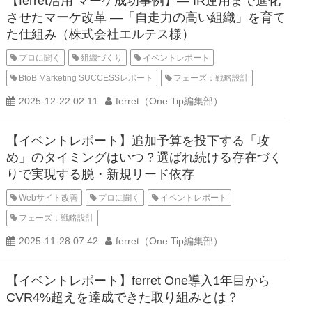
【ferret活用 マーケ成功事例】― IR運用まで進化
させたマーケ改革 ―「自走力の高い組織」を育て
た仕組み（株式会社エルテス様）
プロに聞く
組織づくり
イベントレポート
BtoB Marketing SUCCESSレポート
フェーズ：戦略設計
2025-12-22 02:11
ferret（One Tip編集部）
【イベントレポート】追加予算を投下する「攻
め」のタイミングはいつ？選ばれ続ける存在づく
りで実現する脱・新規リード依存
Webサイト改善
プロに聞く
イベントレポート
フェーズ：戦略設計
2025-11-28 07:42
ferret（One Tip編集部）
【イベントレポート】ferret One導入1年目から
CVR4%超えを達成できた取り組みとは？