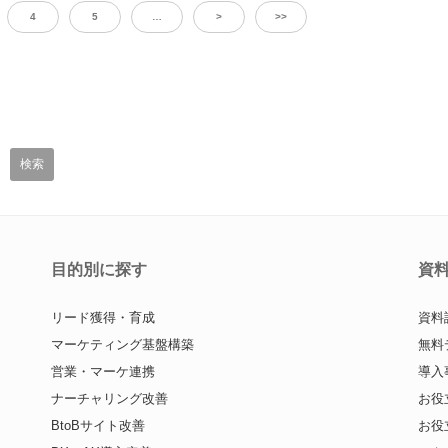
4
5
…
>
>>
目的別に探す
資
リード獲得・育成
資料
マーケティング基盤構築
無料
営業・マーケ連携
導入
ナーチャリング改善
お役
BtoBサイト改善
お役