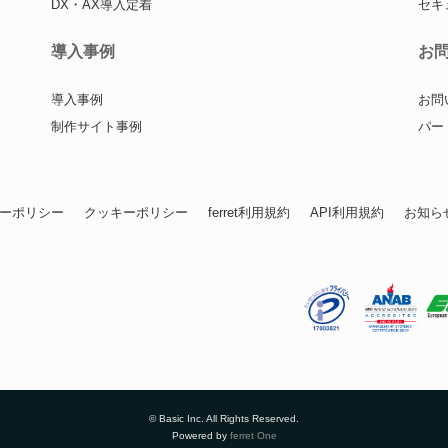
DX・AX導入定着
セキ
導入事例
お
導入事例
お問
制作サイト事例
パー
ーポリシー
クッキーポリシー
ferret利用規約
API利用規約
お知ら
© Basic Inc. All Rights Reserved.
Powered by
ferret One