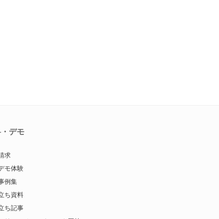
料・デモ
請求
デモ体験
事例集
立ち資料
立ち記事