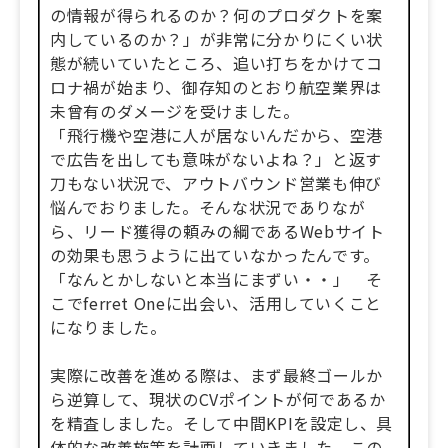
の情報が得られるのか？何のプロダクトを案
内しているのか？」が非常に分かりにくい状
態が続いていたところ、追い打ちをかけてコ
ロナ禍が始まり、御存知のとおり航空業界は
未曾有のダメージを受けました。
「飛行機や空港に人が居ないんだから、空港
で広告を出しても意味がないよね？」と返す
刀もない状況で、アウトバウンド営業も伸び
悩んでおりました。そんな状況でありなが
ら、リード獲得の頼みの綱であるWebサイト
の効果も思うように出ていなかったんです。
「なんとかしないと本当にまずい・・」 そ
こでferret Oneに出会い、活用していくこと
になりました。
実際に改善を進める際は、まず最終ゴールか
ら逆算して、現状のCVポイントが何であるか
を精査しました。そして中間KPIを設定し、具
体的な改善施策を計画していきました。この