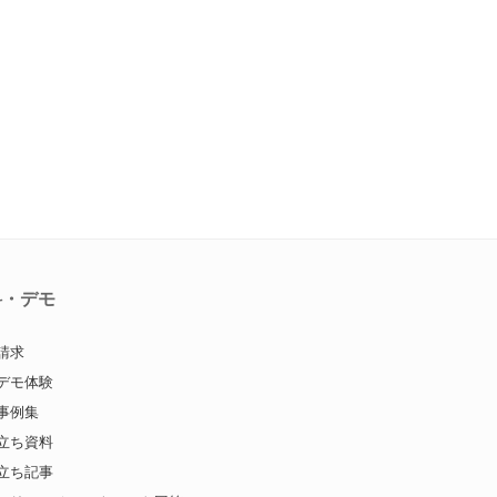
料・デモ
請求
デモ体験
事例集
立ち資料
立ち記事