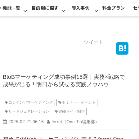
・機能一覧
目的別に探す
導入事例
料金プラン
セ
ツイート
BtoBマーケティング成功事例15選｜実務×戦略で
成果が出る！明日から試せる実践ノウハウ
コンテンツマーケティング
セミナー・イベント
リードジェネレーション
Webサイト制作
メールマーケティング
業務効率化
SEO
組織づくり
2025-02-21 06:16
ferret（One Tip編集部）
インサイドセールス
ferret One活用
フィールドセールス
広告
ランディングページ