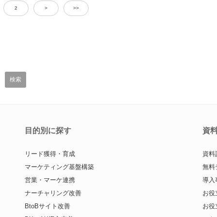
2
>
>>
目的別に探す
資
リード獲得・育成
資料
マーケティング基盤構築
無料
営業・マーケ連携
導入
ナーチャリング改善
お役
BtoBサイト改善
お役