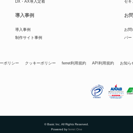
DX・AX導入定着
セキ
導入事例
お
導入事例
お問
制作サイト事例
パー
ーポリシー
クッキーポリシー
ferret利用規約
API利用規約
お知ら
© Basic Inc. All Rights Reserved.
Powered by
ferret One