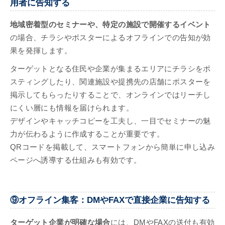
用者に告知する
地域密着型のセミナーや、特定の施設で開催するイベント
の場合、チラシやポスターによるオフラインでの告知が効
果を発揮します。
ターゲットとなる住民や企業が集まるエリアにチラシをポ
スティングしたり、関連施設や提携先の店舗にポスターを
掲示してもらったりすることで、オンラインではリーチし
にくい層にも情報を届けられます。
デザインやキャッチコピーを工夫し、一目でセミナーの魅
力が伝わるように作成することが重要です。
QRコードを掲載して、スマートフォンから簡単に申し込み
ページへ誘導する仕組みも有効です。
⑨オフライン集客：DMやFAXで直接企業に告知する
ターゲット企業が明確な場合
には、DMやFAXの送付も有効