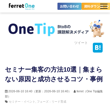
お問い合わせ
資料ダウンロード
ferret Oneとは？
ツール・機能一覧
目的別に探す
ツイート
導入事例
セミナー集客の方法10選｜集まら
料金プラン
ない原因と成功させるコツ・事例
セミナー
お役立ち情報
2026-06-10 16:40
（更新：
2026-06-10 16:40
）
ferret（One Tip編集
部）
セミナー・イベント
フェーズ：リード育成