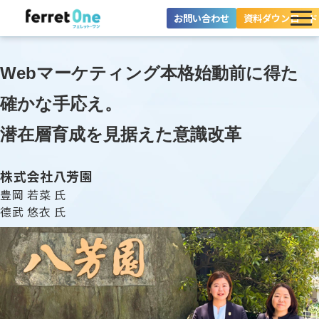
お問い合わせ
資料ダウンロード
ferret Oneとは？
Webマーケティング本格始動前に得た
ツール・機能一覧
確かな手応え。
目的別に探す
潜在層育成を見据えた意識改革
導入事例
株式会社八芳園
豊岡 若菜 氏
料金プラン
德武 悠衣 氏
セミナー
お役立ち情報