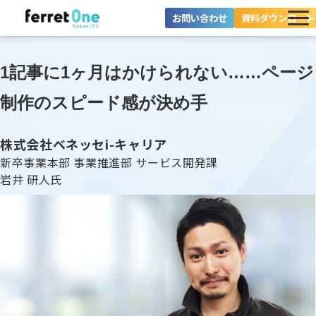
お問い合わせ
資料ダウンロード
ferret Oneとは？
1記事に1ヶ月はかけられない……ページ
ツール・機能一覧
制作のスピード感が決め手
目的別に探す
株式会社ベネッセi-キャリア
導入事例
新卒事業本部 事業推進部 サービス開発課
岩井 研人氏
料金プラン
セミナー
お役立ち情報