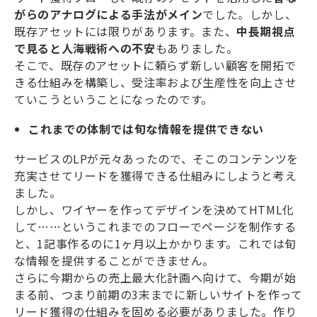
がらのアナログによる手法がメイン
でした。しかし、
既存アセットには限りがあります。また、
中長期視点
で見ると人海戦術への不安
もありました。
そこで、既存のアセットに頼らず新しい顧客を開拓で
きる仕組みを構築し、受注率および生産性を向上させ
ていこうということになったのです。
これまでの体制では旬な情報を提供できない
サービスのLPが元々あったので、そこのコンテンツを
充実させてリードを獲得できる仕組みにしようと考え
ました。
しかし、ワイヤーを作ってデザインを決めてHTML化
して……というこれまでのフローでページを制作する
と、1記事作るのに1ヶ月以上かかります。これでは旬
な情報を提供することができません。
さらに今期からの売上最大化計画へ向けて、今期が始
まる前、つまり前期の3末までに新しいサイトを作って
リード獲得の仕組みを固める必要がありました。作り