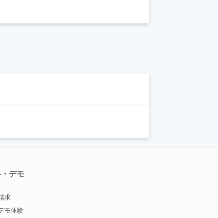
料・デモ
請求
デモ体験