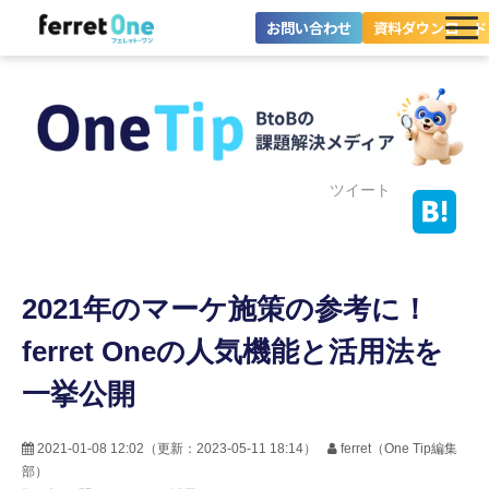
お問い合わせ
資料ダウンロード
ferret Oneとは？
ツール・機能一覧
目的別に探す
ツイート
導入事例
2021年のマーケ施策の参考に！
料金プラン
ferret Oneの人気機能と活用法を
セミナー
一挙公開
お役立ち情報
2021-01-08 12:02
（更新：
2023-05-11 18:14
）
ferret（One Tip編集
部）