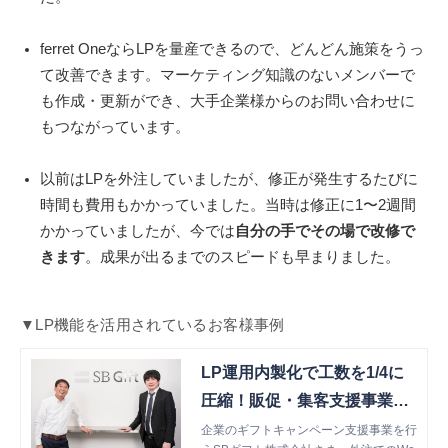
ferret OneならLPを量産できるので、どんどん施策をうっ
て改善できます。マーケティング知識のないメンバーで
も作成・更新ができ、大手企業様からのお問い合わせに
もつながっています。
以前はLPを外注していましたが、修正が発生するたびに
時間も費用もかかっていました。当時は修正に1〜2週間
かかっていましたが、今では
自分の手でその場で改修で
きます
。成果が出るまでのスピードも早まりました。
▼LP機能を活用されているお客様事例
LP運用内製化で工数を1/4に
圧縮！販促・集客支援事業
「SBギフト」担当者インタビ
企業のギフトキャンペーン支援事業を行