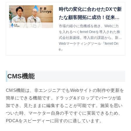
時代の変化に合わせたDXで新
たな顧客開拓に成功！従来は
なかったWebサイト経由での
市場の縮小に危機感を抱き、Webに力
を入れるべくferret Oneを導入された株
受注を獲得
式会社新菱様。導入前の課題から、新し
い顧客層の開拓といった導入後の成果に
Webマーケティングツール『ferret On
ついて、お伺いしました。
e』
CMS機能
CMS機能は、非エンジニアでもWebサイトの制作や更新を
簡単にできる機能です。ドラッグ&ドロップでパーツが追
加でき、見たままに編集することが可能です。施策を思い
ついた時、マーケター自身の手ですぐに実装できるため、
PDCAをスピーディーに回すのに適しています。