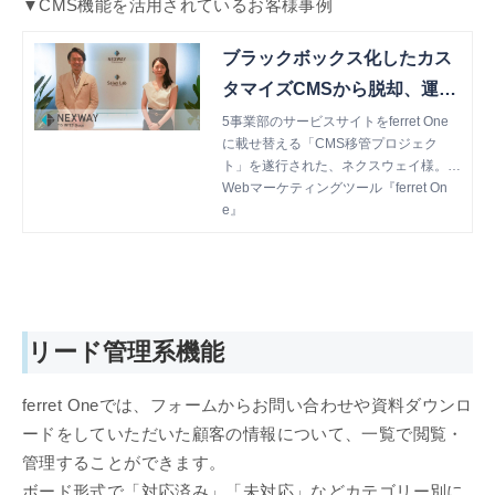
▼CMS機能を活用されているお客様事例
ブラックボックス化したカス
タマイズCMSから脱却、運用
負荷を85％軽減した「CMS移
5事業部のサービスサイトをferret One
に載せ替える「CMS移管プロジェク
管プロジェクト」の全貌
ト」を遂行された、ネクスウェイ様。な
ぜ移管をする必要があったのか？移管後
Webマーケティングツール『ferret On
に得られた成果とは？プロジェクトを牽
e』
引された、坂本さまと田島さまにお伺い
しました。
リード管理系機能
ferret Oneでは、フォームからお問い合わせや資料ダウンロ
ードをしていただいた顧客の情報について、一覧で閲覧・
管理することができます。
ボード形式で「対応済み」「未対応」などカテゴリー別に