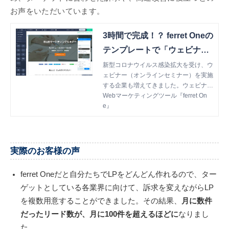
お声をいただいています。
3時間で完成！？ ferret Oneの
テンプレートで「ウェビナー
ページ」を作成してみた
新型コロナウイルス感染拡大を受け、ウ
ェビナー（オンラインセミナー）を実施
する企業も増えてきました。ウェビナー
は開催テーマや登壇者に合わせ、いくつ
Webマーケティングツール『ferret On
もページを作成することも多いでしょ
e』
う。今回は、そんなウェビナーページを
ferret Oneで作成するとどんなメリット
があるか、実際の画面をお見せしながら
紹介します！
実際のお客様の声
ferret Oneだと自分たちでLPをどんどん作れるので、ター
ゲットとしている各業界に向けて、訴求を変えながらLP
を複数用意することができました。その結果、
月に数件
だったリード数が、月に100件を超えるほどに
なりまし
た。