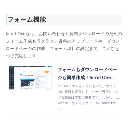
いしました。
フォーム機能
ferret Oneなら、お問い合わせや資料ダウンロードのための
フォーム作成もラクラク。資料のアップロードや、ダウン
ロードページの作成、フォーム項目の設定まで、これひと
つで完結します。
フォームもダウンロードペー
ジも簡単作成！ferret Oneの
操作画面を公開
BtoBマーケティングにおいて、サイト
内に資料を設置して、リード獲得につな
げる施策は非常に重要です。しかし、資
料をダウンロードしてもらうためには、
Webマーケティングツール『ferret On
そのためのフォームやページの準備が必
e』
須となります。 今回は、資料ダウンロ
ードフォームをferret Oneで作成すると
どんなメリットがあるか、実際の画面を