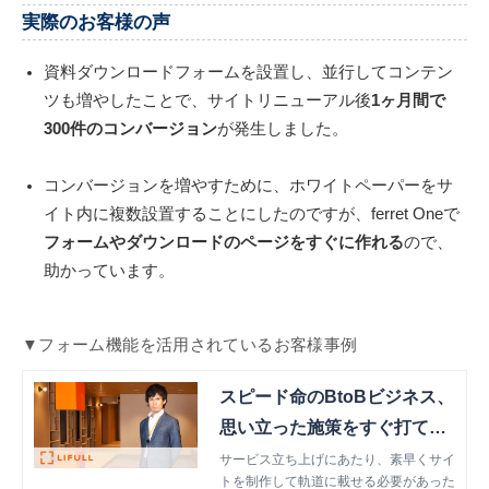
お見せしながら紹介します！
実際のお客様の声
資料ダウンロードフォームを設置し、並行してコンテン
ツも増やしたことで、サイトリニューアル後
1ヶ月間で
300件のコンバージョン
が発生しました。
コンバージョンを増やすために、ホワイトペーパーをサ
イト内に複数設置することにしたのですが、ferret Oneで
フォームやダウンロードのページをすぐに作れる
ので、
助かっています。
▼フォーム機能を活用されているお客様事例
スピード命のBtoBビジネス、
思い立った施策をすぐ打てる
マーケティング体制を確立！
サービス立ち上げにあたり、素早くサイ
トを制作して軌道に載せる必要があった