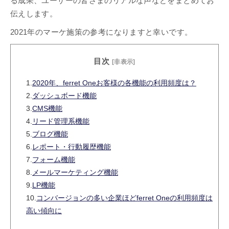
る成果、ユーザーの皆さまのリアルな声などをまとめてお
伝えします。
2021年のマーケ施策の参考になりますと幸いです。
目次
[非表示]
1.
2020年、ferret Oneお客様の各機能の利用頻度は？
2.
ダッシュボード機能
3.
CMS機能
4.
リード管理系機能
5.
ブログ機能
6.
レポート・行動履歴機能
7.
フォーム機能
8.
メールマーケティング機能
9.
LP機能
10.
コンバージョンの多い企業ほどferret Oneの利用頻度は
高い傾向に