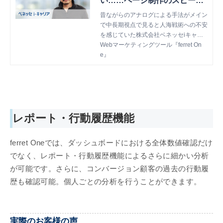
い……ページ制作のスピード
感が決め手
昔ながらのアナログによる手法がメイン
で中長期視点で見ると人海戦術への不安
を感じていた株式会社ベネッセiキャリ
ア様。導入前は、既存のアセットに頼ら
Webマーケティングツール『ferret On
ず新規リードを開拓できる仕組みが必要
e』
でした。導入の決め手、今後の取り組み
についておうかがいします。
レポート・行動履歴機能
ferret Oneでは、ダッシュボードにおける全体数値確認だけ
でなく、レポート・行動履歴機能によるさらに細かい分析
が可能です。さらに、コンバージョン顧客の過去の行動履
歴も確認可能。個人ごとの分析を行うことができます。
実際のお客様の声