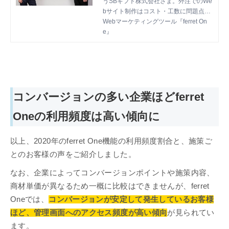
うSBギフト株式会社さま。外注でのWe
ュー｜ferret One(フェレット
bサイト制作はコスト・工数に問題点が
ワン)
多く、ferret Oneの導入を決めました。
Webマーケティングツール『ferret On
今回はferret One導入前の課題や導入の
e』
決め手、今後の取り組みをお伺いしま
す。
コンバージョンの多い企業ほどferret
Oneの利用頻度は高い傾向に
以上、2020年のferret One機能の利用頻度割合と、施策ご
とのお客様の声をご紹介しました。
なお、企業によってコンバージョンポイントや施策内容、
商材単価が異なるため一概に比較はできませんが、ferret
Oneでは、
コンバージョンが安定して発生しているお客様
ほど、管理画面へのアクセス頻度が高い傾向
が見られてい
ます。