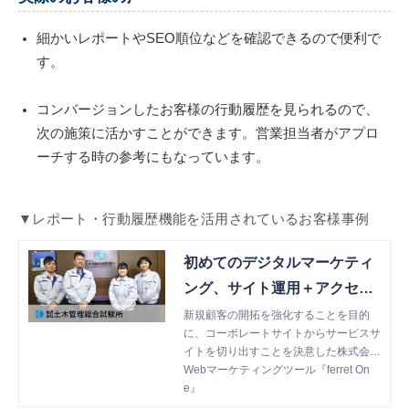
細かいレポートやSEO順位などを確認できるので便利で
す。
コンバージョンしたお客様の行動履歴を見られるので、
次の施策に活かすことができます。営業担当者がアプロ
ーチする時の参考にもなっています。
▼レポート・行動履歴機能を活用されているお客様事例
初めてのデジタルマーケティ
ング、サイト運用＋アクセス
解析＋メール配信がこれ一つ
新規顧客の開拓を強化することを目的
に、コーポレートサイトからサービスサ
でできてスムーズに！
イトを切り出すことを決意した株式会社
土木管理総合試験所様。BtoBマーケに
Webマーケティングツール『ferret On
特化したオールインワンツールとして、
e』
ferret Oneを選ばれた背景についてお伺