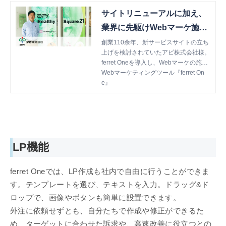
サイトリニューアルに加え、
業界に先駆けWebマーケ施策
を実行。 3ヶ月で80件の問い
創業110余年、新サービスサイトの立ち
上げを検討されていたアピ株式会社様。
合わせを獲得！
ferret Oneを導入し、Webマーケの施策
に取り組み始めたことで80件のお問い
Webマーケティングツール『ferret On
合わせが！導入の決め手や今後の取り組
e』
みについておうかがいします。
LP機能
ferret Oneでは、LP作成も社内で自由に行うことができま
す。テンプレートを選び、テキストを入力。ドラッグ&ド
ロップで、画像やボタンも簡単に設置できます。
外注に依頼せずとも、自分たちで作成や修正ができるた
め、ターゲットに合わせた訴求や、高速改善に役立つとの