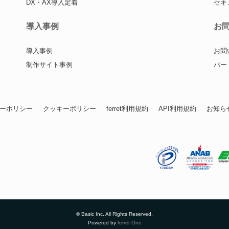
DX・AX導入定着
セキ
導入事例
お
導入事例
お問
制作サイト事例
パー
ーポリシー
クッキーポリシー
ferret利用規約
API利用規約
お知ら
© Basic Inc. All Rights Reserved.
Powered by
ferret One