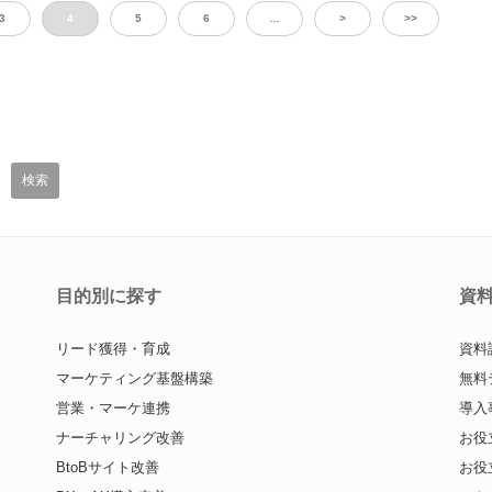
3
4
5
6
…
>
>>
目的別に探す
資
リード獲得・育成
資料
マーケティング基盤構築
無料
営業・マーケ連携
導入
ナーチャリング改善
お役
BtoBサイト改善
お役