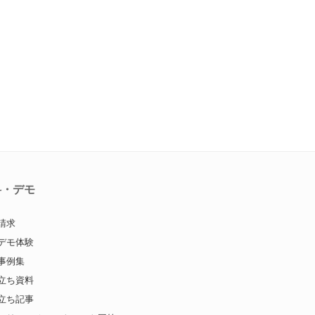
料・デモ
請求
デモ体験
事例集
立ち資料
立ち記事