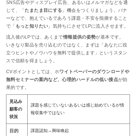
SNS広告やディスプレイ広告、あるいはメルマガなどを通
じて、「
たまたま目にする
」機会をつくりましょう。バナ
ーなどで、抱えているであろう課題・不安を指摘すること
で「
もっと知りたい
」気持ちにさせてLPに流入させます。
流入後のLPでは、あくまで
情報提供の姿勢
が基本です。
いきなり製品を売り込むのではなく、まずは「あなたに役
立つヒントやノウハウを無料で提供します」というスタン
スで信頼を得ましょう。
CVポイントとしては、ホ
ワイトペーパーのダウンロードや
無料セミナーの案内など、心理的ハードルの低い接点
が効
果的です。
見込み
課題を感じていないあるいは感じ始めているが情
顧客の
報収集中ではない
状況
課題認知→興味喚起
目的