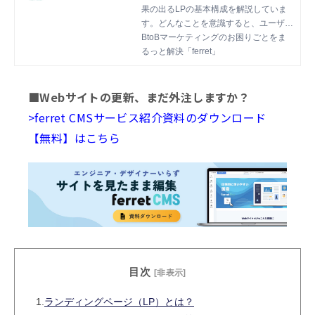
果の出るLPの基本構成を解説していま
す。どんなことを意識すると、ユーザー
に伝わりやすく成果の出やすいLPにな
BtoBマーケティングのお困りごとをま
るのか？具体的なクリエイティブ例と共
るっと解決「ferret」
にご覧ください。
■Webサイトの更新、まだ外注しますか？
>ferret CMSサービス紹介資料のダウンロード
【無料】はこちら
目次
[非表示]
1.
ランディングページ（LP）とは？