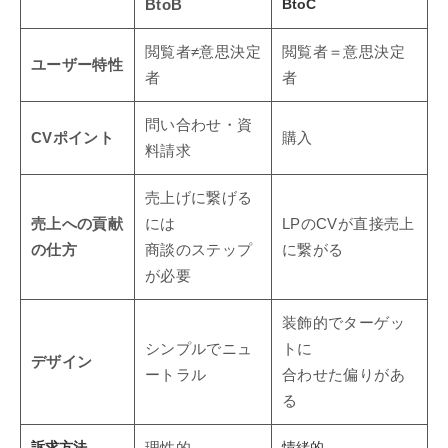
BtoC
BtoB
閲覧者≠意思決定
閲覧者＝意思決定
ユーザー特性
者
者
問い合わせ・資
CVポイント
購入
料請求
売上げに繋げる
売上への貢献
には
LPのCVが直接売上
の仕方
商談のステップ
に繋がる
が必要
装飾的でターゲッ
シンプルでニュ
トに
デザイン
ートラル
合わせた偏りがあ
る
訴求方法
情緒的