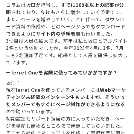
コラムは坂口が担当し、
すでに100本以上の記事が公
開
されており、今後もさらに増やしていく予定です。
また、ページを増やしていくことに伴って、ダウンロ
ード資料の作成や、どのページからでもダウンロード
できるように
サイト内の導線改善
も行いました。
3つ目は人員の拡大です。前年は私と坂口とアルバイト
3名という体制でしたが、今年2023年4月に3名、7月
にも2名追加予定です。組織として人員を確保し拡大し
ています。
ーferret Oneを実際に使ってみていかがですか？
坂口：
現在ferret Oneを使っているメンバーには
Webマーケ
ティング未経験のインターン生もいますが、そういっ
たメンバーでもすぐにページ制作ができるようになる
ので助かっています。
初期設定もサポート担当の方に入っていただき、ペー
ジを量産し始めるところまで伴走してもらいました。
そこから社内でマニュアルを作成して実務作業に落と