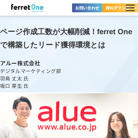
お問い合わせ
資料ダウンロード
ferret Oneとは？
ページ作成工数が大幅削減！ferret One
ツール・機能一覧
で構築したリード獲得環境とは
目的別に探す
アルー株式会社
導入事例
デジタルマーケティング部
羽鳥 丈太 氏
坂口 芽生 氏
料金プラン
セミナー
お役立ち情報