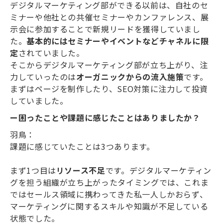
デジタルマーケティング部ができる以前は、自社のセ
ミナーや他社との共催セミナーやカンファレンス、展
示会に参加することで新規リードを獲得していまし
た。
基本的にはセミナーやイベントなどチャネルに限
定
されていました。
そこからデジタルマーケティング部が立ち上がり、注
力していったのは
オーガニックからの流入施策
です。
まずはページを制作したり、SEO対策に注力して投資
していました。
ー困ったことや課題に感じたことはありましたか？
羽鳥：
課題に感じていたことは3つあります。
まず1つ目は
リソース不足
です。デジタルマーケティン
グを担う組織が立ち上がったタイミングでは、これま
ではセールス領域に携わってきた私一人しかおらず、
マーケティングに関するスキルや知識が不足している
状態でした。