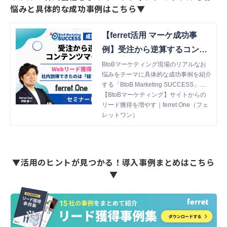
悩みと具体的な成功事例はこちら▼
【ferret活用 マーケ成功事
例】受注から逆算するコンテ
ンツマーケティング（アルー
BtoBマーケティング現場のリアルなお
悩みをテーマに具体的な成功事例を紹介
株式会社） | 【BtoBマーケテ
する「BtoB Marketing SUCCESS」セ
ィング】サイトからのリード
ミナーレポート。第1弾ではアルー株式
【BtoBマーケティング】サイトからの
獲得を増やす｜ferret One
会社様をお迎えし、マーケティング部門
リード獲得を増やす｜ferret One（フェ
の具体的な立ち上げのプロセスについて
レットワン）
（フェレットワン）
お話しいただきました。
▼活用のヒントが見つかる！導入事例まとめはこちら
▼