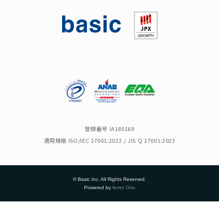
登録番号 IA180169
適用規格 ISO/IEC 27001:2022 / JIS Q 27001:2023
© Basic Inc. All Rights Reserved.
Powered by
ferret One