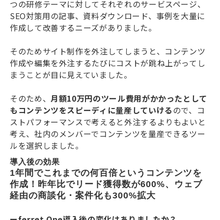
つの研修テーマに対してそれぞれのサービスページ、
SEO対策用の記事、資料ダウンロード、事例を大量に
作成して改善するニーズがありました。
そのためサイト制作を外注してしまうと、コンテンツ
作成や編集を外注するたびにコストが跳ね上がってし
まうことが目に見えていました。
そのため、
月額10万円のツール費用がかかったとして
もコンテンツをスピーディに量産していける
ので、コ
ストパフォーマンスで考えると外注するよりもよいと
考え、社内のメンバーでコンテンツを量産できるツー
ルを選択しました。
導入後の効果
1年間でこれまでの何百倍というコンテンツを
作成！昨年比でリード獲得数が600%、ウェブ
経由の商談化・案件化も300%拡大
ーferret One導入後の変化はありましたか？