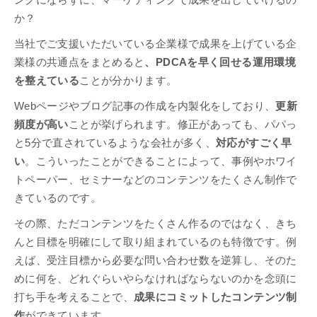
か？
当社でご支援いただいている企業様で成果を上げている企
業様の共通点をまとめると
、PDCAを早く回せる運用環境
を整えている
ことが分かります。
Webページやブログ記事の作成を内製化をしており、
更新
頻度が高い
ことが挙げられます。修正があっても、パパっ
と5分で直されているような会社が多く、
対応がすごく早
い
。こういったことができることによって、事例やホワイ
トペーパー、セミナーなどのコンテンツをたくさん制作で
きているのです。
その際、ただコンテンツをたくさん作るのではなく、きち
んと目標を明確にして取り組まれているのも特徴です。例
えば、受注目標から必要な問い合わせ数を逆算し、そのた
めに何を、どれぐらいやらなければならないのかを念頭に
打ち手を考えることで、
成果にコミットしたコンテンツ制
作
ができています。