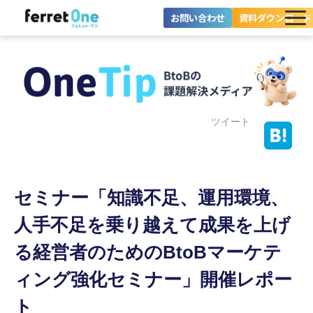
お問い合わせ
資料ダウンロード
ferret Oneとは？
ツール・機能一覧
目的別に探す
ツイート
導入事例
セミナー「知識不足、運用環境、
料金プラン
人手不足を乗り越えて成果を上げ
セミナー
る経営者のためのBtoBマーケテ
お役立ち情報
ィング強化セミナー」開催レポー
ト