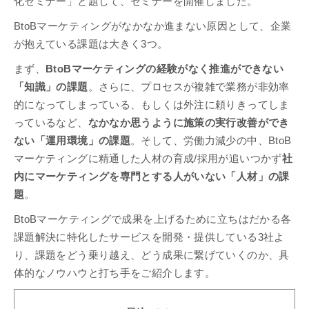
化セミナー」と題して、セミナーを開催しました。
BtoBマーケティングがなかなか進まない原因として、企業
が抱えている課題は大きく3つ。
まず、
BtoBマーケティングの経験がなく推進ができない
「知識」の課題
。さらに、プロセスが複雑で業務が非効率
的になってしまっている、もしくは外注に頼りきってしま
っているなど、
なかなか思うように施策の実行改善ができ
ない「運用環境」の課題
。そして、労働力減少の中、BtoB
マーケティングに精通した人材の育成/採用が追いつかず
社
内にマーケティングを専門とする人がいない「人材」の課
題
。
BtoBマーケティングで成果を上げるために立ちはだかる各
課題解決に特化したサービスを開発・提供している3社よ
り、課題をどう乗り越え、どう成果に繋げていくのか、具
体的なノウハウと打ち手をご紹介します。