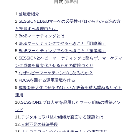
目次
[非表示]
1.
登壇者紹介
2.
SESSION1:BtoBマーケの必要性-ゼロからわかる進め方
と投資すべき理由とは-
3.
BtoBマーケティングとは
4.
BtoBマーケティングでやるべきこと「戦略編」
5.
BtoBマーケティングでやるべきこと「施策編」
6.
SESSION2:ヘビーマーケティングに陥らず、マーケティ
ング成果を最大化させるための環境づくり
7.
なぜヘビーマーケティングになるのか？
8.
PDCAを回せる運用環境を作る
9.
成果を最大化させるのは小さな改善を積み重ねるサイト
運用
10.
SESSION3:プロ人材を起用したマーケ組織の構築メソ
ッド
11.
デジタルに取り組む組織が直⾯する課題とは
12.
⼈材不⾜の解決⼿段
13.
「クロスファンクショナルチーム」の運営方法